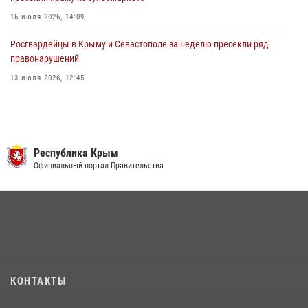
16 июля 2026, 14:09
Росгвардейцы в Крыму и Севастополе за неделю пресекли ряд
правонарушений
13 июля 2026, 12:45
Росгвардия в Крыму и Севастополе задержала ряд
правонарушителей
03 августа 2026, 14:08
Республика Крым
В Ялте росгвардейцы задержали подозреваемого в краже
Официальный портал Правительства
21 июля 2026, 13:18
Подразделения вневедомственной охраны Росгвардии пресекли
серию правонарушений в Севастополе
15 июля 2026, 13:46
В крымской столице росгвардейцы задержали подозреваемую в
КОНТАКТЫ
краже из супермаркета