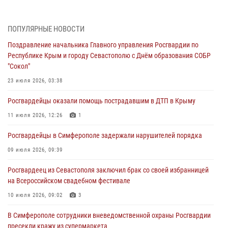
В Симферополе сотрудники Росгвардии задержали нетрезвого
мужчину
ПОПУЛЯРНЫЕ НОВОСТИ
04 августа 2026, 12:50
Поздравление начальника Главного управления Росгвардии по
Республике Крым и городу Севастополю с Днём образования СОБР
Росгвардия в Крыму и Севастополе задержала ряд
"Сокол"
правонарушителей
23 июля 2026, 03:38
03 августа 2026, 14:08
Росгвардейцы оказали помощь пострадавшим в ДТП в Крыму
В Симферополе росгвардейцы задержали гражданина,
подозреваемого в совершении серии краж
11 июля 2026, 12:26
1
31 июля 2026, 10:23
Росгвардейцы в Симферополе задержали нарушителей порядка
Росгвардейцы оперативно задержали нарушителя на охраняемом
09 июля 2026, 09:39
объекте в Севастополе
Росгвардеец из Севастополя заключил брак со своей избранницей
30 июля 2026, 12:13
на Всероссийском свадебном фестивале
10 июля 2026, 09:02
3
В Симферополе сотрудники вневедомственной охраны Росгвардии
пресекли кражу из супермаркета