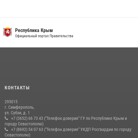
Росгвардия в Крыму и Севастополе задержала ряд
правонарушителей
03 августа 2026, 14:08
Республика Крым
В Ялте росгвардейцы задержали подозреваемого в краже
Официальный портал Правительства
21 июля 2026, 13:18
Подразделения вневедомственной охраны Росгвардии пресекли
серию правонарушений в Севастополе
15 июля 2026, 13:46
В крымской столице росгвардейцы задержали подозреваемую в
КОНТАКТЫ
краже из супермаркета
10 июля 2026, 15:10
295015
г. Симферополь,
ул. Субхи, д. 1
+7 (3652) 66 73 43 ("Телефон доверия" ГУ по Республике Крым и
городу Севастополю)
+7 (8692) 54 07 63 ("Телефон доверия" УКДП Росгвардии по городу
Севастополю)