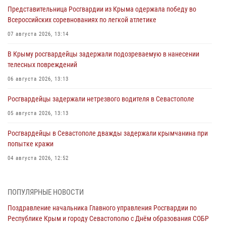
Представительница Росгвардии из Крыма одержала победу во
Всероссийских соревнованиях по легкой атлетике
07 августа 2026, 13:14
В Крыму росгвардейцы задержали подозреваемую в нанесении
телесных повреждений
06 августа 2026, 13:13
Росгвардейцы задержали нетрезвого водителя в Севастополе
05 августа 2026, 13:13
Росгвардейцы в Севастополе дважды задержали крымчанина при
попытке кражи
04 августа 2026, 12:52
В Симферополе сотрудники Росгвардии задержали нетрезвого
мужчину
ПОПУЛЯРНЫЕ НОВОСТИ
04 августа 2026, 12:50
Поздравление начальника Главного управления Росгвардии по
Республике Крым и городу Севастополю с Днём образования СОБР
Росгвардия в Крыму и Севастополе задержала ряд