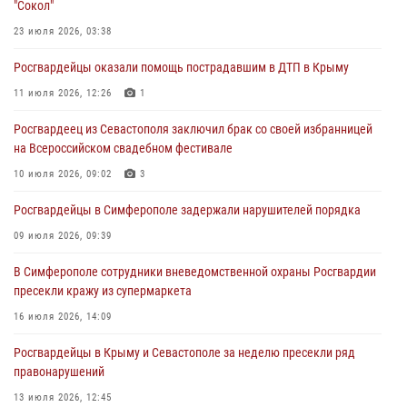
"Сокол"
правонарушителей
23 июля 2026, 03:38
03 августа 2026, 14:08
Росгвардейцы оказали помощь пострадавшим в ДТП в Крыму
В Симферополе росгвардейцы задержали гражданина,
подозреваемого в совершении серии краж
11 июля 2026, 12:26
1
31 июля 2026, 10:23
Росгвардеец из Севастополя заключил брак со своей избранницей
на Всероссийском свадебном фестивале
Росгвардейцы оперативно задержали нарушителя на охраняемом
объекте в Севастополе
10 июля 2026, 09:02
3
30 июля 2026, 12:13
Росгвардейцы в Симферополе задержали нарушителей порядка
09 июля 2026, 09:39
В Симферополе сотрудники вневедомственной охраны Росгвардии
пресекли кражу из супермаркета
16 июля 2026, 14:09
Росгвардейцы в Крыму и Севастополе за неделю пресекли ряд
правонарушений
13 июля 2026, 12:45