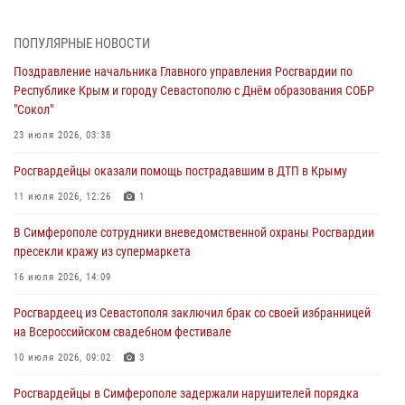
В Симферополе сотрудники Росгвардии задержали нетрезвого
мужчину
ПОПУЛЯРНЫЕ НОВОСТИ
04 августа 2026, 12:50
Поздравление начальника Главного управления Росгвардии по
Республике Крым и городу Севастополю с Днём образования СОБР
Росгвардия в Крыму и Севастополе задержала ряд
"Сокол"
правонарушителей
23 июля 2026, 03:38
03 августа 2026, 14:08
Росгвардейцы оказали помощь пострадавшим в ДТП в Крыму
В Симферополе росгвардейцы задержали гражданина,
подозреваемого в совершении серии краж
11 июля 2026, 12:26
1
31 июля 2026, 10:23
В Симферополе сотрудники вневедомственной охраны Росгвардии
пресекли кражу из супермаркета
Росгвардейцы оперативно задержали нарушителя на охраняемом
объекте в Севастополе
16 июля 2026, 14:09
30 июля 2026, 12:13
Росгвардеец из Севастополя заключил брак со своей избранницей
на Всероссийском свадебном фестивале
10 июля 2026, 09:02
3
Росгвардейцы в Симферополе задержали нарушителей порядка