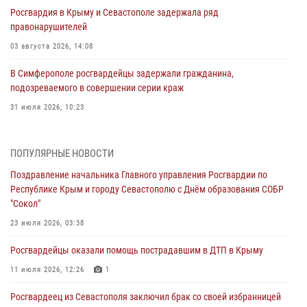
Росгвардия в Крыму и Севастополе задержала ряд
правонарушителей
03 августа 2026, 14:08
В Симферополе росгвардейцы задержали гражданина,
подозреваемого в совершении серии краж
31 июля 2026, 10:23
Росгвардейцы оперативно задержали нарушителя на охраняемом
объекте в Севастополе
ПОПУЛЯРНЫЕ НОВОСТИ
30 июля 2026, 12:13
Поздравление начальника Главного управления Росгвардии по
Республике Крым и городу Севастополю с Днём образования СОБР
Росгвардейцы Севастополя пресекли противоправные действия на
"Сокол"
охраняемом объекте
23 июля 2026, 03:38
29 июля 2026, 12:34
Росгвардейцы оказали помощь пострадавшим в ДТП в Крыму
Росгвардейцы Крыма и Севастополя отметили День Крещения Руси
11 июля 2026, 12:26
1
28 июля 2026, 14:18
4
Росгвардеец из Севастополя заключил брак со своей избранницей
В Симферополе сотрудники Росгвардии задержали подозреваемого