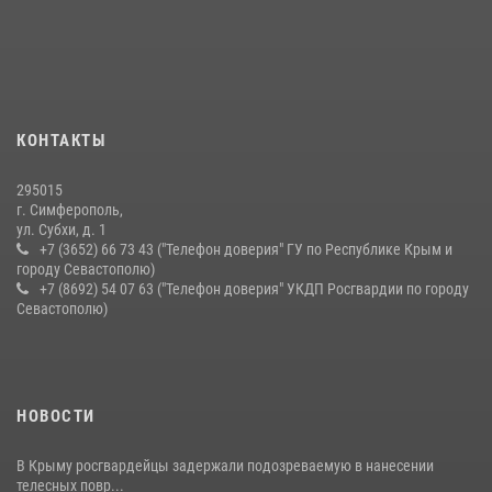
Подразделения вневедомственной охраны Росгвардии пресекли
серию правонарушений в Севастополе
15 июля 2026, 13:46
В крымской столице росгвардейцы задержали подозреваемую в
КОНТАКТЫ
краже из супермаркета
10 июля 2026, 15:10
295015
г. Симферополь,
ул. Субхи, д. 1
+7 (3652) 66 73 43 ("Телефон доверия" ГУ по Республике Крым и
городу Севастополю)
+7 (8692) 54 07 63 ("Телефон доверия" УКДП Росгвардии по городу
Севастополю)
НОВОСТИ
В Крыму росгвардейцы задержали подозреваемую в нанесении
телесных повр...