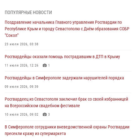
Росгвардейцы оперативно задержали нарушителя на охраняемом
объекте в Севастополе
ПОПУЛЯРНЫЕ НОВОСТИ
30 июля 2026, 12:13
Поздравление начальника Главного управления Росгвардии по
Республике Крым и городу Севастополю с Днём образования СОБР
Росгвардейцы Севастополя пресекли противоправные действия на
"Сокол"
охраняемом объекте
23 июля 2026, 03:38
29 июля 2026, 12:34
Росгвардейцы оказали помощь пострадавшим в ДТП в Крыму
Росгвардейцы Крыма и Севастополя отметили День Крещения Руси
11 июля 2026, 12:26
1
28 июля 2026, 14:18
4
Росгвардейцы в Симферополе задержали нарушителей порядка
В Симферополе сотрудники Росгвардии задержали подозреваемого
в краже из гипермаркета
09 июля 2026, 09:39
24 июля 2026, 12:21
Росгвардеец из Севастополя заключил брак со своей избранницей
на Всероссийском свадебном фестивале
10 июля 2026, 09:02
3
В Симферополе сотрудники вневедомственной охраны Росгвардии
пресекли кражу из супермаркета