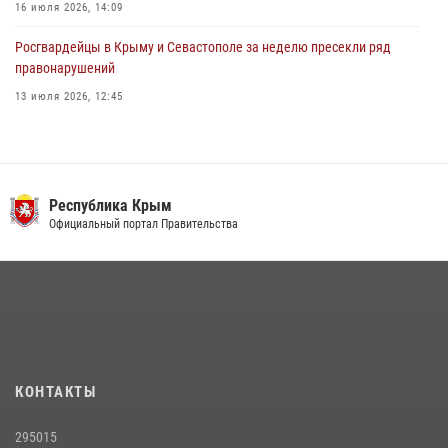
16 июля 2026, 14:09
Росгвардейцы в Крыму и Севастополе за неделю пресекли ряд
правонарушений
13 июля 2026, 12:45
Росгвардия в Крыму и Севастополе задержала ряд
правонарушителей
03 августа 2026, 14:08
Республика Крым
В Ялте росгвардейцы задержали подозреваемого в краже
Официальный портал Правительства
21 июля 2026, 13:18
Подразделения вневедомственной охраны Росгвардии пресекли
серию правонарушений в Севастополе
15 июля 2026, 13:46
В крымской столице росгвардейцы задержали подозреваемую в
КОНТАКТЫ
краже из супермаркета
10 июля 2026, 15:10
295015