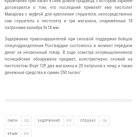
Крымчанин пригласил к себе домой продавца, с которым заранее
договорился о том, что последний привезёт ему пистолет
Макарова с муфтой для крепления глушителя, непосредственно
сам глушитель к пистолету и три магазина, снаряжённые 18
патронами калибра 9х18 мм.
Задержание правонарушителей при силовой поддержке бойцов
спецподразделения Росгвардии состоялось в момент передачи
денег за незаконный товар. В ходе осмотра злоумышленников
полицейские обнаружили предмет, конструктивно схожий на
пистолетом Форт-12Р, два магазина и 20 патронов к нему, а также
денежные средства в сумме 250 тысяч/
ОМОН
520
ЗАДЕРЖАНИЕ
913
СПЕЦНАЗ
156
КРЫМ
874