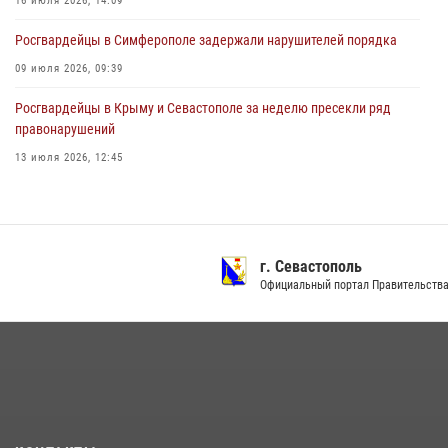
16 июля 2026, 14:09
Росгвардейцы в Симферополе задержали нарушителей порядка
09 июля 2026, 09:39
Росгвардейцы в Крыму и Севастополе за неделю пресекли ряд
правонарушений
13 июля 2026, 12:45
В Ялте росгвардейцы задержали подозреваемого в краже
21 июля 2026, 13:18
Росгвардия в Крыму и Севастополе задержала ряд
г. Севастополь
правонарушителей
Официальный портал Правительства
03 августа 2026, 14:08
Подразделения вневедомственной охраны Росгвардии пресекли
серию правонарушений в Севастополе
15 июля 2026, 13:46
В крымской столице росгвардейцы задержали подозреваемую в