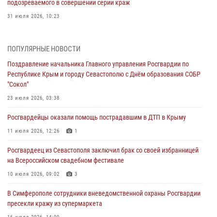
подозреваемого в совершении серии краж
31 июля 2026, 10:23
Росгвардейцы оперативно задержали нарушителя на охраняемом
объекте в Севастополе
ПОПУЛЯРНЫЕ НОВОСТИ
30 июля 2026, 12:13
Поздравление начальника Главного управления Росгвардии по
Республике Крым и городу Севастополю с Днём образования СОБР
Росгвардейцы Севастополя пресекли противоправные действия на
"Сокол"
охраняемом объекте
23 июля 2026, 03:38
29 июля 2026, 12:34
Росгвардейцы оказали помощь пострадавшим в ДТП в Крыму
Росгвардейцы Крыма и Севастополя отметили День Крещения Руси
11 июля 2026, 12:26
1
28 июля 2026, 14:18
4
Росгвардеец из Севастополя заключил брак со своей избранницей
В Симферополе сотрудники Росгвардии задержали подозреваемого
на Всероссийском свадебном фестивале
в краже из гипермаркета
10 июля 2026, 09:02
3
24 июля 2026, 12:21
В Симферополе сотрудники вневедомственной охраны Росгвардии
пресекли кражу из супермаркета