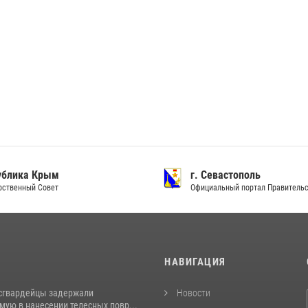
ублика Крым
г. Севастополь
рственный Совет
Официальный портал Правитель
И
НАВИГАЦИЯ
сгвардейцы задержали
Новости
ую в нанесении телесных повр...