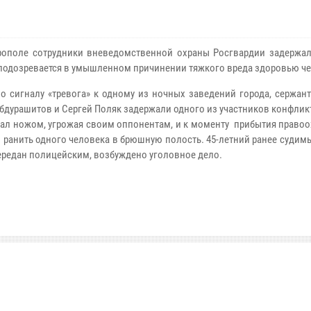
ополе сотрудники вневедомственной охраны Росгвардии задержал
подозревается в умышленном причинении тяжкого вреда здоровью че
о сигналу «тревога» к одному из ночных заведений города, сержан
бдурашитов и Сергей Поляк задержали одного из участников конфлик
ал ножом, угрожая своим оппонентам, и к моменту прибытия правоо
л ранить одного человека в брюшную полость. 45-летний ранее суди
ередан полицейским, возбуждено уголовное дело.