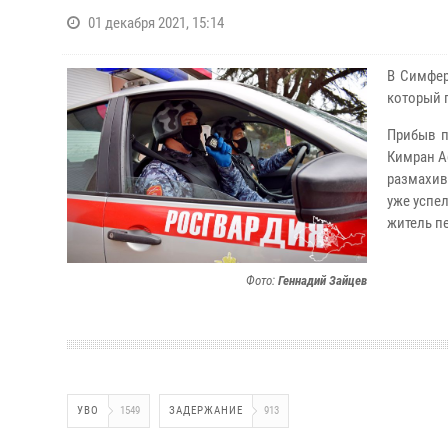
01 декабря 2021, 15:14
В Симфер
который 
Прибыв п
Кимран А
размахив
уже успе
житель п
Фото:
Геннадий Зайцев
УВО
1549
ЗАДЕРЖАНИЕ
913