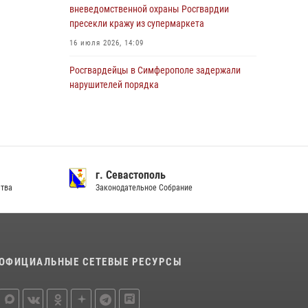
вневедомственной охраны Росгвардии
задержали подозреваемого в краже из
пресекли кражу из супермаркета
гипермаркета
16 июля 2026, 14:09
24 июля 2026, 12:21
Росгвардейцы в Симферополе задержали
нарушителей порядка
09 июля 2026, 09:39
Росгвардейцы в Крыму и Севастополе за
неделю пресекли ряд правонарушений
13 июля 2026, 12:45
г. Севастополь
ства
Законодательное Собрание
В Ялте росгвардейцы задержали
подозреваемого в краже
21 июля 2026, 13:18
Росгвардия в Крыму и Севастополе
ОФИЦИАЛЬНЫЕ СЕТЕВЫЕ РЕСУРСЫ
задержала ряд правонарушителей
03 августа 2026, 14:08