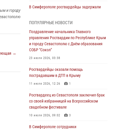
В Симферополе росгвардейцы задержали
ым и городу
гражданина, подозреваемого в совершении
евастополю
серии краж
ПОПУЛЯРНЫЕ НОВОСТИ
31 июля 2026, 10:23
Поздравление начальника Главного
управления Росгвардии по Республике Крым
Росгвардейцы оперативно задержали
и городу Севастополю с Днём образования
нарушителя на охраняемом объекте в
СОБР "Сокол"
Севастополе
ующая →
23 июля 2026, 03:38
30 июля 2026, 12:13
Росгвардейцы оказали помощь
Росгвардейцы Севастополя пресекли
пострадавшим в ДТП в Крыму
противоправные действия на охраняемом
объекте
11 июля 2026, 12:26
1
29 июля 2026, 12:34
Росгвардеец из Севастополя заключил брак
со своей избранницей на Всероссийском
Росгвардейцы Крыма и Севастополя
свадебном фестивале
отметили День Крещения Руси
10 июля 2026, 09:02
3
28 июля 2026, 14:18
4
В Симферополе сотрудники
В Симферополе сотрудники Росгвардии