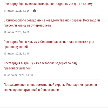
Росгвардейцы оказали помощь пострадавшим в ДТП в Крыму
В Симферополе сотрудники Росгвардии задержали нетрезвого
мужчину
11 июля 2026, 12:26
1
04 августа 2026, 12:50
В Симферополе сотрудники вневедомственной охраны Росгвардии
пресекли кражу из супермаркета
Росгвардия в Крыму и Севастополе задержала ряд
правонарушителей
16 июля 2026, 14:09
03 августа 2026, 14:08
Росгвардейцы в Крыму и Севастополе за неделю пресекли ряд
правонарушений
13 июля 2026, 12:45
Росгвардия в Крыму и Севастополе задержала ряд
правонарушителей
03 августа 2026, 14:08
Подразделения вневедомственной охраны Росгвардии пресекли
серию правонарушений в Севастополе
15 июля 2026, 13:46
В Ялте росгвардейцы задержали подозреваемого в краже