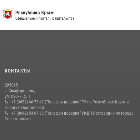
21 июля 2026, 13:18
Республика Крым
Росгвардейцы Крыма и Севастополя отметили День Крещения Руси
Официальный портал Правительства
28 июля 2026, 14:18
4
В Севастополе росгвардейцы помогли пресечь незаконный оборот
наркотиков
22 июля 2026, 09:02
Сотрудники Росгвардии пресекли противоправные действия
КОНТАКТЫ
агрессивного правонарушителя в Симферополе
14 июля 2026, 13:46
295015
г. Симферополь,
ул. Субхи, д. 1
+7 (3652) 66 73 43 ("Телефон доверия" ГУ по Республике Крым и
городу Севастополю)
+7 (8692) 54 07 63 ("Телефон доверия" УКДП Росгвардии по городу
Севастополю)