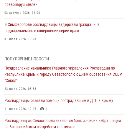
правонарушителей
03 августа 2026, 14:08
В Симферополе росгвардейцы задержали гражданина,
подозреваемого в совершении серии краж
31 июля 2026, 10:23
Росгвардейцы оперативно задержали нарушителя на охраняемом
объекте в Севастополе
ПОПУЛЯРНЫЕ НОВОСТИ
30 июля 2026, 12:13
Поздравление начальника Главного управления Росгвардии по
Республике Крым и городу Севастополю с Днём образования СОБР
Росгвардейцы Севастополя пресекли противоправные действия на
"Сокол"
охраняемом объекте
23 июля 2026, 03:38
29 июля 2026, 12:34
Росгвардейцы оказали помощь пострадавшим в ДТП в Крыму
Росгвардейцы Крыма и Севастополя отметили День Крещения Руси
11 июля 2026, 12:26
1
28 июля 2026, 14:18
4
Росгвардеец из Севастополя заключил брак со своей избранницей
В Симферополе сотрудники Росгвардии задержали подозреваемого
на Всероссийском свадебном фестивале
в краже из гипермаркета