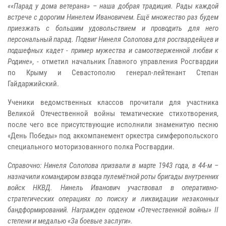
««Парад у дома ветерана» – наша добрая традиция. Рады каждой
встрече с дорогим Нинелем Ивановичем. Ещё множество раз будем
приезжать с большим удовольствием и проводить для него
персональный парад. Подвиг Нинеля Солопова для росгвардейцев и
подшефных кадет - пример мужества и самоотверженной любви к
Родине»
, - отметил начальник Главного управления Росгвардии
по Крыму и Севастополю генерал-лейтенант Степан
Гайдаржийский.
Ученики ведомственных классов прочитали для участника
Великой Отечественной войны тематические стихотворения,
после чего все присутствующие исполнили знаменитую песню
«День Победы» под аккомпанемент оркестра симферопольского
специального моторизованного полка Росгвардии.
Справочно: Нинеля Солопова призвали в марте 1943 года, в 44-м –
назначили командиром взвода пулемётной роты бригады внутренних
войск НКВД. Нинель Иванович участвовал в оперативно-
стратегических операциях по поиску и ликвидации незаконных
бандформирований. Награжден орденом «Отечественной войны» II
степени и медалью «За боевые заслуги».