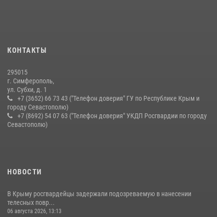
Подразделения вневедомственной охраны Росгвардии пресекли
серию правонарушений в Севастополе
15 июля 2026, 13:46
В крымской столице росгвардейцы задержали подозреваемую в
КОНТАКТЫ
краже из супермаркета
10 июля 2026, 15:10
295015
г. Симферополь,
ул. Субхи, д. 1
+7 (3652) 66 73 43 ("Телефон доверия" ГУ по Республике Крым и
городу Севастополю)
+7 (8692) 54 07 63 ("Телефон доверия" УКДП Росгвардии по городу
Севастополю)
НОВОСТИ
В Крыму росгвардейцы задержали подозреваемую в нанесении
телесных повр...
06 августа 2026, 13:13