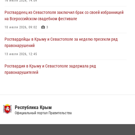
объекте в Севастополе
16 июля 2026, 14:09
30 июля 2026, 12:13
Росгвардеец из Севастополя заключил брак со своей избранницей
на Всероссийском свадебном фестивале
10 июля 2026, 09:02
3
Росгвардейцы в Крыму и Севастополе за неделю пресекли ряд
правонарушений
13 июля 2026, 12:45
Росгвардия в Крыму и Севастополе задержала ряд
правонарушителей
03 августа 2026, 14:08
В Ялте росгвардейцы задержали подозреваемого в краже
21 июля 2026, 13:18
Республика Крым
Росгвардейцы Крыма и Севастополя отметили День Крещения Руси
Официальный портал Правительства
28 июля 2026, 14:18
4
Подразделения вневедомственной охраны Росгвардии пресекли