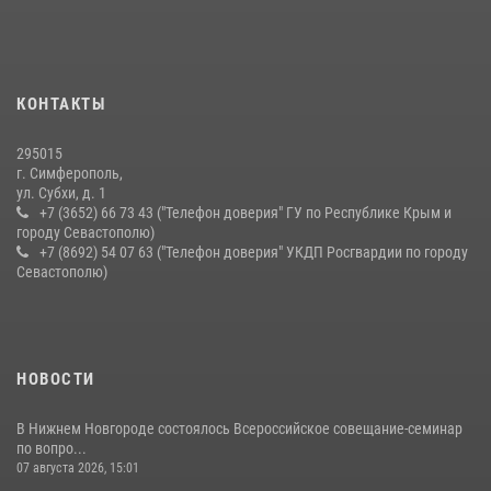
серию правонарушений в Севастополе
15 июля 2026, 13:46
В крымской столице росгвардейцы задержали подозреваемую в
КОНТАКТЫ
краже из супермаркета
10 июля 2026, 15:10
295015
г. Симферополь,
ул. Субхи, д. 1
+7 (3652) 66 73 43 ("Телефон доверия" ГУ по Республике Крым и
городу Севастополю)
+7 (8692) 54 07 63 ("Телефон доверия" УКДП Росгвардии по городу
Севастополю)
НОВОСТИ
В Нижнем Новгороде состоялось Всероссийское совещание-семинар
по вопро...
07 августа 2026, 15:01