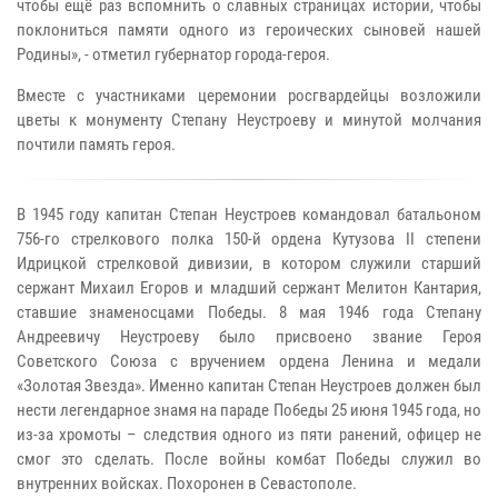
чтобы ещё раз вспомнить о славных страницах истории, чтобы
поклониться памяти одного из героических сыновей нашей
Родины», - отметил губернатор города-героя.
Вместе с участниками церемонии росгвардейцы возложили
цветы к монументу Степану Неустроеву и минутой молчания
почтили память героя.
В 1945 году капитан Степан Неустроев командовал батальоном
756-го стрелкового полка 150-й ордена Кутузова II степени
Идрицкой стрелковой дивизии, в котором служили старший
сержант Михаил Егоров и младший сержант Мелитон Кантария,
ставшие знаменосцами Победы. 8 мая 1946 года Степану
Андреевичу Неустроеву было присвоено звание Героя
Советского Союза с вручением ордена Ленина и медали
«Золотая Звезда». Именно капитан Степан Неустроев должен был
нести легендарное знамя на параде Победы 25 июня 1945 года, но
из-за хромоты – следствия одного из пяти ранений, офицер не
смог это сделать. После войны комбат Победы служил во
внутренних войсках. Похоронен в Севастополе.