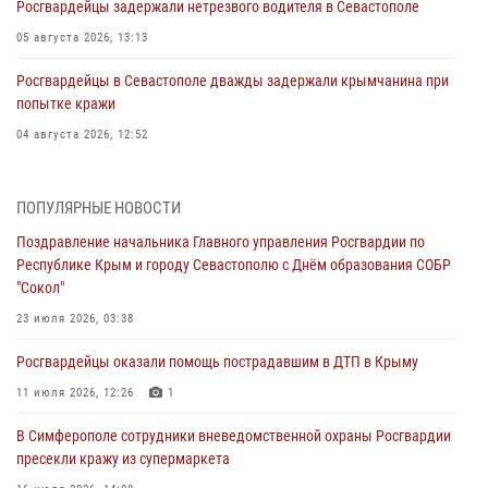
Росгвардейцы задержали нетрезвого водителя в Севастополе
05 августа 2026, 13:13
Росгвардейцы в Севастополе дважды задержали крымчанина при
попытке кражи
04 августа 2026, 12:52
В Симферополе сотрудники Росгвардии задержали нетрезвого
мужчину
ПОПУЛЯРНЫЕ НОВОСТИ
04 августа 2026, 12:50
Поздравление начальника Главного управления Росгвардии по
Республике Крым и городу Севастополю с Днём образования СОБР
Росгвардия в Крыму и Севастополе задержала ряд
"Сокол"
правонарушителей
23 июля 2026, 03:38
03 августа 2026, 14:08
Росгвардейцы оказали помощь пострадавшим в ДТП в Крыму
В Симферополе росгвардейцы задержали гражданина,
подозреваемого в совершении серии краж
11 июля 2026, 12:26
1
31 июля 2026, 10:23
В Симферополе сотрудники вневедомственной охраны Росгвардии
пресекли кражу из супермаркета
Росгвардейцы оперативно задержали нарушителя на охраняемом