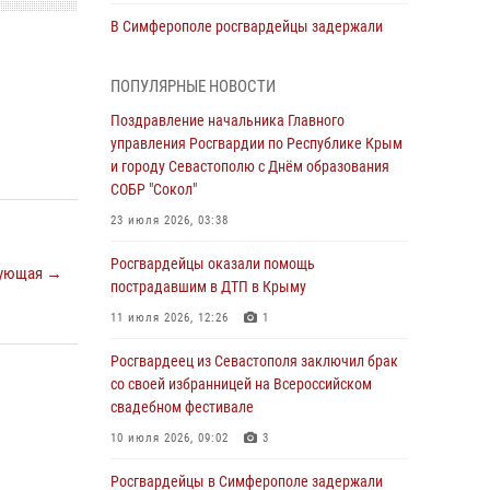
В Симферополе росгвардейцы задержали
гражданина, подозреваемого в совершении
серии краж
ПОПУЛЯРНЫЕ НОВОСТИ
31 июля 2026, 10:23
Поздравление начальника Главного
управления Росгвардии по Республике Крым
Росгвардейцы оперативно задержали
и городу Севастополю с Днём образования
нарушителя на охраняемом объекте в
СОБР "Сокол"
Севастополе
23 июля 2026, 03:38
30 июля 2026, 12:13
Росгвардейцы оказали помощь
Росгвардейцы Севастополя пресекли
ующая →
пострадавшим в ДТП в Крыму
противоправные действия на охраняемом
объекте
11 июля 2026, 12:26
1
29 июля 2026, 12:34
Росгвардеец из Севастополя заключил брак
со своей избранницей на Всероссийском
Росгвардейцы Крыма и Севастополя
свадебном фестивале
отметили День Крещения Руси
10 июля 2026, 09:02
3
28 июля 2026, 14:18
4
Росгвардейцы в Симферополе задержали
В Симферополе сотрудники Росгвардии