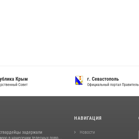
ублика Крым
г. Севастополь
рственный Совет
Официальный портал Правитель
И
НАВИГАЦИЯ
сгвардейцы задержали
Новости
ую в нанесении телесных повр...