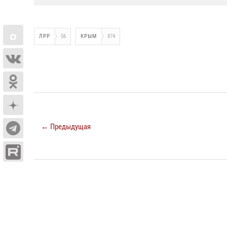
ЛРР
56
КРЫМ
874
← Предыдущая