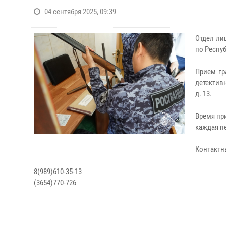
04 сентября 2025, 09:39
Отдел ли
по Респу
Прием гр
детективн
д. 13.
Время при
каждая пе
Контактн
8(989)610-35-13
(3654)770-726