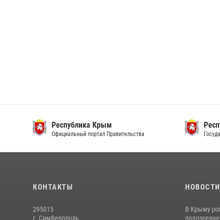
Республика Крым
Респ
Официальный портал Правительства
Госуда
КОНТАКТЫ
НОВОСТ
295015
В Крыму ро
г. Симферополь,
подозреваем