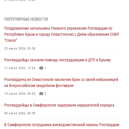
Росгвардейцы оперативно задержали нарушителя на охраняемом
объекте в Севастополе
ПОПУЛЯРНЫЕ НОВОСТИ
30 июля 2026, 12:13
Поздравление начальника Главного управления Росгвардии по
Республике Крым и городу Севастополю с Днём образования СОБР
Росгвардейцы Севастополя пресекли противоправные действия на
"Сокол"
охраняемом объекте
23 июля 2026, 03:38
29 июля 2026, 12:34
Росгвардейцы оказали помощь пострадавшим в ДТП в Крыму
Росгвардейцы Крыма и Севастополя отметили День Крещения Руси
11 июля 2026, 12:26
1
28 июля 2026, 14:18
4
Росгвардеец из Севастополя заключил брак со своей избранницей
В Симферополе сотрудники Росгвардии задержали подозреваемого
на Всероссийском свадебном фестивале
в краже из гипермаркета
10 июля 2026, 09:02
3
24 июля 2026, 12:21
Росгвардейцы в Симферополе задержали нарушителей порядка
09 июля 2026, 09:39
В Симферополе сотрудники вневедомственной охраны Росгвардии