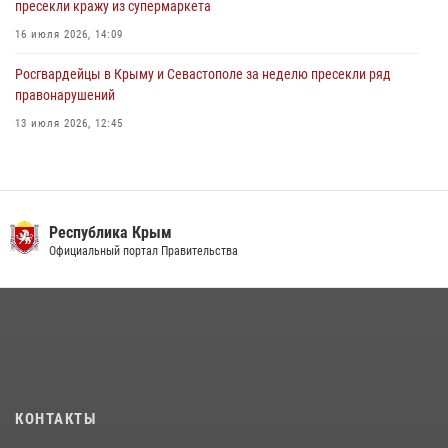
пресекли кражу из супермаркета
16 июля 2026, 14:09
Росгвардейцы в Крыму и Севастополе за неделю пресекли ряд
правонарушений
13 июля 2026, 12:45
В Ялте росгвардейцы задержали подозреваемого в краже
21 июля 2026, 13:18
Росгвардия в Крыму и Севастополе задержала ряд
Республика Крым
правонарушителей
Официальный портал Правительства
03 августа 2026, 14:08
Подразделения вневедомственной охраны Росгвардии пресекли
серию правонарушений в Севастополе
15 июля 2026, 13:46
В крымской столице росгвардейцы задержали подозреваемую в
КОНТАКТЫ
краже из супермаркета