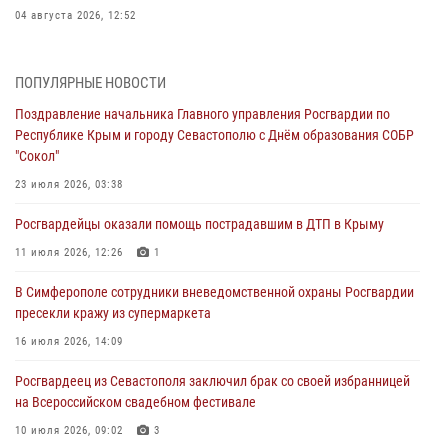
04 августа 2026, 12:52
В Симферополе сотрудники Росгвардии задержали нетрезвого
мужчину
ПОПУЛЯРНЫЕ НОВОСТИ
04 августа 2026, 12:50
Поздравление начальника Главного управления Росгвардии по
Республике Крым и городу Севастополю с Днём образования СОБР
Росгвардия в Крыму и Севастополе задержала ряд
"Сокол"
правонарушителей
23 июля 2026, 03:38
03 августа 2026, 14:08
Росгвардейцы оказали помощь пострадавшим в ДТП в Крыму
В Симферополе росгвардейцы задержали гражданина,
подозреваемого в совершении серии краж
11 июля 2026, 12:26
1
31 июля 2026, 10:23
В Симферополе сотрудники вневедомственной охраны Росгвардии
пресекли кражу из супермаркета
Росгвардейцы оперативно задержали нарушителя на охраняемом
объекте в Севастополе
16 июля 2026, 14:09
30 июля 2026, 12:13
Росгвардеец из Севастополя заключил брак со своей избранницей
на Всероссийском свадебном фестивале
10 июля 2026, 09:02
3