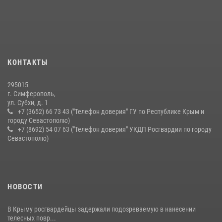
Подразделения вневедомственной охраны Росгвардии пресекли
серию правонарушений в Севастополе
15 июля 2026, 13:46
В крымской столице росгвардейцы задержали подозреваемую в
КОНТАКТЫ
краже из супермаркета
10 июля 2026, 15:10
295015
г. Симферополь,
ул. Субхи, д. 1
+7 (3652) 66 73 43 ("Телефон доверия" ГУ по Республике Крым и
городу Севастополю)
+7 (8692) 54 07 63 ("Телефон доверия" УКДП Росгвардии по городу
Севастополю)
НОВОСТИ
В Крыму росгвардейцы задержали подозреваемую в нанесении
телесных повр...