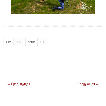
УВО
1549
КРЫМ
874
← Предыдущая
Следующая →