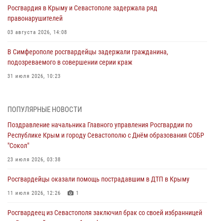
Росгвардия в Крыму и Севастополе задержала ряд
правонарушителей
03 августа 2026, 14:08
В Симферополе росгвардейцы задержали гражданина,
подозреваемого в совершении серии краж
31 июля 2026, 10:23
Росгвардейцы оперативно задержали нарушителя на охраняемом
объекте в Севастополе
ПОПУЛЯРНЫЕ НОВОСТИ
30 июля 2026, 12:13
Поздравление начальника Главного управления Росгвардии по
Республике Крым и городу Севастополю с Днём образования СОБР
Росгвардейцы Севастополя пресекли противоправные действия на
"Сокол"
охраняемом объекте
23 июля 2026, 03:38
29 июля 2026, 12:34
Росгвардейцы оказали помощь пострадавшим в ДТП в Крыму
Росгвардейцы Крыма и Севастополя отметили День Крещения Руси
11 июля 2026, 12:26
1
28 июля 2026, 14:18
4
Росгвардеец из Севастополя заключил брак со своей избранницей
В Симферополе сотрудники Росгвардии задержали подозреваемого