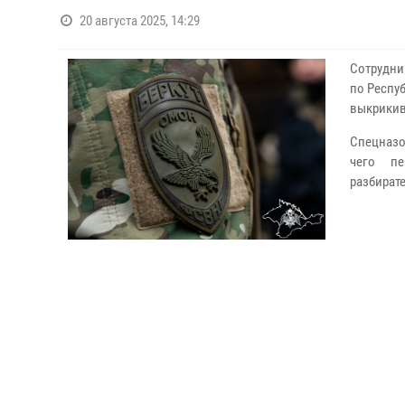
20 августа 2025, 14:29
Сотрудни
по Респу
выкрикив
Спецназо
чего пе
разбират