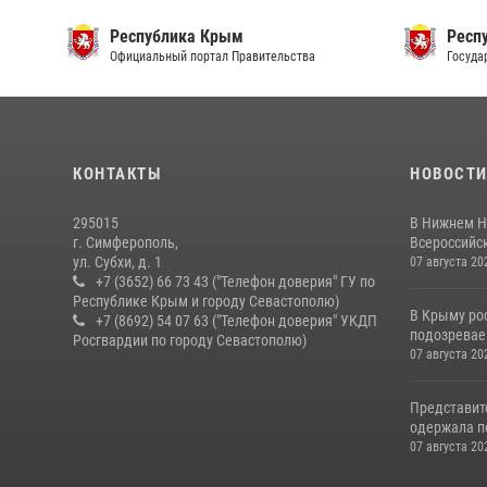
Республика Крым
Респ
Официальный портал Правительства
Госуда
КОНТАКТЫ
НОВОСТ
295015
В Нижнем Н
г. Симферополь,
Всероссийск
ул. Субхи, д. 1
07 августа 20
+7 (3652) 66 73 43 ("Телефон доверия" ГУ по
Республике Крым и городу Севастополю)
В Крыму ро
+7 (8692) 54 07 63 ("Телефон доверия" УКДП
подозревае
Росгвардии по городу Севастополю)
07 августа 20
Представит
одержала по
07 августа 20