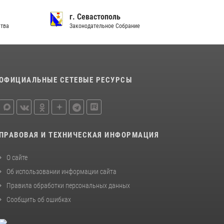
Подразделения вневедомственной охраны
Росгвардии пресекли серию правонарушений
г. Севастополь
в Севастополе
ства
Законодательное Собрание
15 июля 2026, 13:46
В крымской столице росгвардейцы
задержали подозреваемую в краже из
ОФИЦИАЛЬНЫЕ СЕТЕВЫЕ РЕСУРСЫ
супермаркета
10 июля 2026, 15:10
ПРАВОВАЯ И ТЕХНИЧЕСКАЯ ИНФОРМАЦИЯ
О сайте
Об использовании информации сайта
Правила обработки персональных данных
Сообщить об ошибках