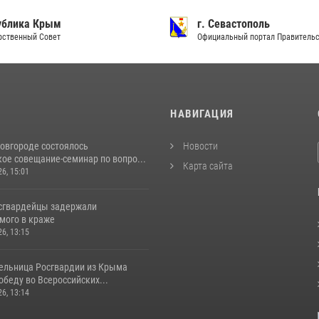
ублика Крым
г. Севастополь
рственный Совет
Официальный портал Правитель
И
НАВИГАЦИЯ
овгороде состоялось
Новости
ое совещание-семинар по вопро...
Карта сайта
26, 15:01
сгвардейцы задержали
мого в краже
26, 13:15
ельница Росгвардии из Крыма
беду во Всероссийских...
26, 13:14