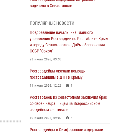
водителя в Севастополе
05 августа 2026, 13:13
ПОПУЛЯРНЫЕ НОВОСТИ
Росгвардейцы в Севастополе дважды
задержали крымчанина при попытке кражи
Поздравление начальника Главного
управления Росгвардии по Республике Крым
04 августа 2026, 12:52
и городу Севастополю с Днём образования
СОБР "Сокол"
В Симферополе сотрудники Росгвардии
задержали нетрезвого мужчину
23 июля 2026, 03:38
04 августа 2026, 12:50
Росгвардейцы оказали помощь
пострадавшим в ДТП в Крыму
Росгвардия в Крыму и Севастополе
задержала ряд правонарушителей
11 июля 2026, 12:26
1
03 августа 2026, 14:08
Росгвардеец из Севастополя заключил брак
со своей избранницей на Всероссийском
В Симферополе росгвардейцы задержали
свадебном фестивале
гражданина, подозреваемого в совершении
серии краж
10 июля 2026, 09:02
3
31 июля 2026, 10:23
Росгвардейцы в Симферополе задержали