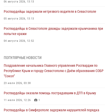
06 августа 2026, 13:13
Росгвардейцы задержали нетрезвого водителя в Севастополе
05 августа 2026, 13:13
Росгвардейцы в Севастополе дважды задержали крымчанина при
попытке кражи
04 августа 2026, 12:52
В Симферополе сотрудники Росгвардии задержали нетрезвого
мужчину
ПОПУЛЯРНЫЕ НОВОСТИ
04 августа 2026, 12:50
Поздравление начальника Главного управления Росгвардии по
Республике Крым и городу Севастополю с Днём образования СОБР
Росгвардия в Крыму и Севастополе задержала ряд
"Сокол"
правонарушителей
23 июля 2026, 03:38
03 августа 2026, 14:08
Росгвардейцы оказали помощь пострадавшим в ДТП в Крыму
В Симферополе росгвардейцы задержали гражданина,
подозреваемого в совершении серии краж
11 июля 2026, 12:26
1
31 июля 2026, 10:23
Росгвардейцы в Симферополе задержали нарушителей порядка