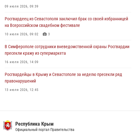
Росгвардейцы оперативно задержали нарушителя на охраняемом
09 июля 2026, 09:39
объекте в Севастополе
Росгвардеец из Севастополя заключил брак со своей избранницей
30 июля 2026, 12:13
на Всероссийском свадебном фестивале
10 июля 2026, 09:02
3
В Симферополе сотрудники вневедомственной охраны Росгвардии
пресекли кражу из супермаркета
16 июля 2026, 14:09
Росгвардейцы в Крыму и Севастополе за неделю пресекли ряд
правонарушений
13 июля 2026, 12:45
Росгвардия в Крыму и Севастополе задержала ряд
правонарушителей
03 августа 2026, 14:08
Республика Крым
Росгвардейцы Крыма и Севастополя отметили День Крещения Руси
Официальный портал Правительства
28 июля 2026, 14:18
4