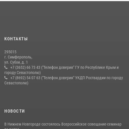
В Ялте росгвардейцы задержали подозреваемого в краже
21 июля 2026, 13:18
Подразделения вневедомственной охраны Росгвардии пресекли
серию правонарушений в Севастополе
КОНТАКТЫ
15 июля 2026, 13:46
295015
г. Симферополь,
ул. Субхи, д. 1
+7 (3652) 66 73 43 ("Телефон доверия" ГУ по Республике Крым и
городу Севастополю)
+7 (8692) 54 07 63 ("Телефон доверия" УКДП Росгвардии по городу
Севастополю)
НОВОСТИ
В Нижнем Новгороде состоялось Всероссийское совещание-семинар