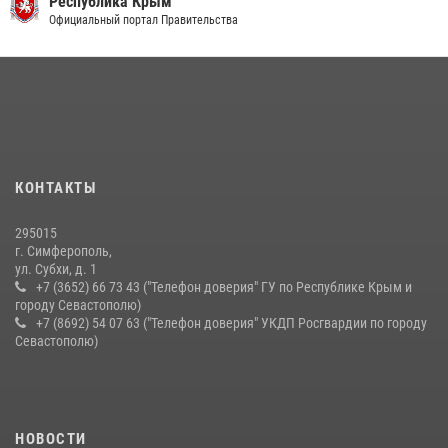
Республика Крым
В Ялте росгвардейцы задержали подозреваемого в краже
Официальный портал Правительства
21 июля 2026, 13:18
Росгвардейцы Крыма и Севастополя отметили День Крещения Руси
28 июля 2026, 14:18
4
Подразделения вневедомственной охраны Росгвардии пресекли
серию правонарушений в Севастополе
КОНТАКТЫ
15 июля 2026, 13:46
295015
г. Симферополь,
ул. Субхи, д. 1
+7 (3652) 66 73 43 ("Телефон доверия" ГУ по Республике Крым и
городу Севастополю)
+7 (8692) 54 07 63 ("Телефон доверия" УКДП Росгвардии по городу
Севастополю)
НОВОСТИ