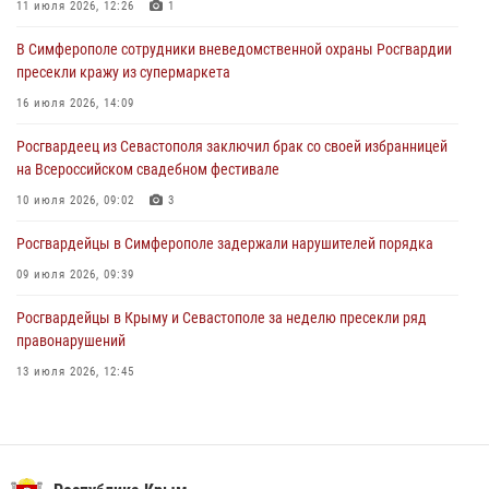
подозреваемого в совершении серии краж
11 июля 2026, 12:26
1
31 июля 2026, 10:23
В Симферополе сотрудники вневедомственной охраны Росгвардии
пресекли кражу из супермаркета
Росгвардейцы оперативно задержали нарушителя на охраняемом
объекте в Севастополе
16 июля 2026, 14:09
30 июля 2026, 12:13
Росгвардеец из Севастополя заключил брак со своей избранницей
на Всероссийском свадебном фестивале
10 июля 2026, 09:02
3
Росгвардейцы в Симферополе задержали нарушителей порядка
09 июля 2026, 09:39
Росгвардейцы в Крыму и Севастополе за неделю пресекли ряд
правонарушений
13 июля 2026, 12:45
Росгвардия в Крыму и Севастополе задержала ряд
правонарушителей
03 августа 2026, 14:08