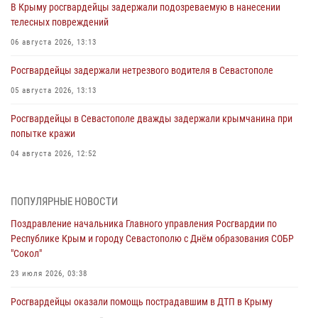
В Крыму росгвардейцы задержали подозреваемую в нанесении
телесных повреждений
06 августа 2026, 13:13
Росгвардейцы задержали нетрезвого водителя в Севастополе
05 августа 2026, 13:13
Росгвардейцы в Севастополе дважды задержали крымчанина при
попытке кражи
04 августа 2026, 12:52
В Симферополе сотрудники Росгвардии задержали нетрезвого
мужчину
ПОПУЛЯРНЫЕ НОВОСТИ
04 августа 2026, 12:50
Поздравление начальника Главного управления Росгвардии по
Республике Крым и городу Севастополю с Днём образования СОБР
Росгвардия в Крыму и Севастополе задержала ряд
"Сокол"
правонарушителей
23 июля 2026, 03:38
03 августа 2026, 14:08
Росгвардейцы оказали помощь пострадавшим в ДТП в Крыму
В Симферополе росгвардейцы задержали гражданина,