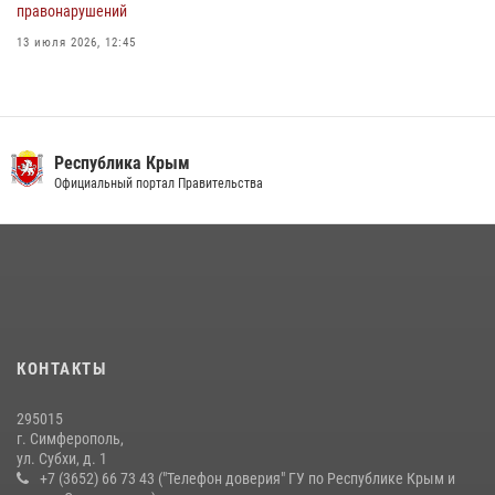
правонарушений
13 июля 2026, 12:45
Росгвардия в Крыму и Севастополе задержала ряд
правонарушителей
03 августа 2026, 14:08
Республика Крым
В Ялте росгвардейцы задержали подозреваемого в краже
Официальный портал Правительства
21 июля 2026, 13:18
Подразделения вневедомственной охраны Росгвардии пресекли
серию правонарушений в Севастополе
15 июля 2026, 13:46
В крымской столице росгвардейцы задержали подозреваемую в
КОНТАКТЫ
краже из супермаркета
10 июля 2026, 15:10
295015
г. Симферополь,
ул. Субхи, д. 1
+7 (3652) 66 73 43 ("Телефон доверия" ГУ по Республике Крым и