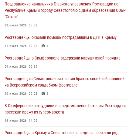
29 июля 2026, 12:34
Поздравление начальника Главного управления Росгвардии по
Республике Крым и городу Севастополю с Днём образования СОБР
Росгвардейцы Крыма и Севастополя отметили День Крещения Руси
"Сокол"
28 июля 2026, 14:18
4
23 июля 2026, 03:38
В Симферополе сотрудники Росгвардии задержали подозреваемого
Росгвардейцы оказали помощь пострадавшим в ДТП в Крыму
в краже из гипермаркета
11 июля 2026, 12:26
1
24 июля 2026, 12:21
Росгвардейцы в Симферополе задержали нарушителей порядка
Поздравление начальника Главного управления Росгвардии по
Республике Крым и городу Севастополю с Днём образования СОБР
09 июля 2026, 09:39
"Сокол"
Росгвардеец из Севастополя заключил брак со своей избранницей
23 июля 2026, 03:38
на Всероссийском свадебном фестивале
10 июля 2026, 09:02
3
В Симферополе сотрудники вневедомственной охраны Росгвардии
пресекли кражу из супермаркета
16 июля 2026, 14:09
Росгвардейцы в Крыму и Севастополе за неделю пресекли ряд