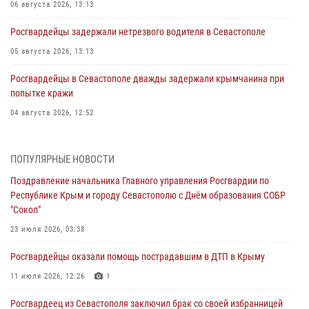
06 августа 2026, 13:13
Росгвардейцы задержали нетрезвого водителя в Севастополе
05 августа 2026, 13:13
Росгвардейцы в Севастополе дважды задержали крымчанина при
попытке кражи
04 августа 2026, 12:52
В Симферополе сотрудники Росгвардии задержали нетрезвого
мужчину
ПОПУЛЯРНЫЕ НОВОСТИ
04 августа 2026, 12:50
Поздравление начальника Главного управления Росгвардии по
Республике Крым и городу Севастополю с Днём образования СОБР
Росгвардия в Крыму и Севастополе задержала ряд
"Сокол"
правонарушителей
23 июля 2026, 03:38
03 августа 2026, 14:08
Росгвардейцы оказали помощь пострадавшим в ДТП в Крыму
В Симферополе росгвардейцы задержали гражданина,
подозреваемого в совершении серии краж
11 июля 2026, 12:26
1
31 июля 2026, 10:23
Росгвардеец из Севастополя заключил брак со своей избранницей