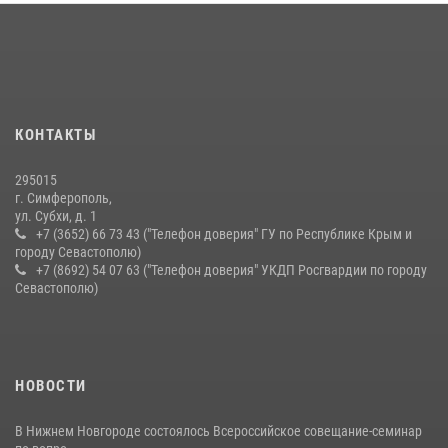
Подразделения вневедомственной охраны Росгвардии пресекли
серию правонарушений в Севастополе
15 июля 2026, 13:46
Росгвардейцы Крыма и Севастополя отметили День Крещения Руси
КОНТАКТЫ
28 июля 2026, 14:18
4
295015
г. Симферополь,
ул. Субхи, д. 1
+7 (3652) 66 73 43 ("Телефон доверия" ГУ по Республике Крым и
городу Севастополю)
+7 (8692) 54 07 63 ("Телефон доверия" УКДП Росгвардии по городу
Севастополю)
НОВОСТИ
В Нижнем Новгороде состоялось Всероссийское совещание-семинар