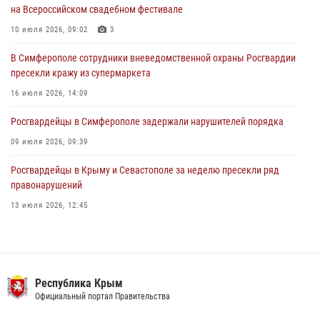
на Всероссийском свадебном фестивале
Росгвардейцы оперативно задержали нарушителя на охраняемом
объекте в Севастополе
10 июля 2026, 09:02
3
30 июля 2026, 12:13
В Симферополе сотрудники вневедомственной охраны Росгвардии
пресекли кражу из супермаркета
16 июля 2026, 14:09
Росгвардейцы в Симферополе задержали нарушителей порядка
09 июля 2026, 09:39
Росгвардейцы в Крыму и Севастополе за неделю пресекли ряд
правонарушений
13 июля 2026, 12:45
Росгвардия в Крыму и Севастополе задержала ряд
правонарушителей
03 августа 2026, 14:08
Республика Крым
В Ялте росгвардейцы задержали подозреваемого в краже
Официальный портал Правительства
21 июля 2026, 13:18