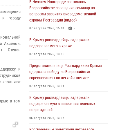
В Нижнем Новгороде состоялось
Всероссийское совещание-семинар по
размещения
вопросам развития вневедомственной
 и городу
охраны Росгвардии (видео)
07 августа 2026, 15:01
5
циональной
В Крыму росгвардейцы задержали
й Аксёнов,
подозреваемого в краже
нт Степан
07 августа 2026, 13:15
Представительница Росгвардии из Крыма
оддержку и
одержала победу во Всероссийских
трудников
соревнованиях по легкой атлетике
о выполняют
07 августа 2026, 13:14
В Крыму росгвардейцы задержали
орые в том
подозреваемую в нанесении телесных
повреждений
06 августа 2026, 13:13
Росгвардейцы задержали нетрезвого