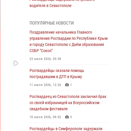
водителя в Севастополе
05 августа 2026, 13:13
ПОПУЛЯРНЫЕ НОВОСТИ
Росгвардейцы в Севастополе дважды
задержали крымчанина при попытке кражи
Поздравление начальника Главного
управления Росгвардии по Республике Крым
04 августа 2026, 12:52
и городу Севастополю с Днём образования
СОБР "Сокол"
В Симферополе сотрудники Росгвардии
задержали нетрезвого мужчину
23 июля 2026, 03:38
04 августа 2026, 12:50
Росгвардейцы оказали помощь
пострадавшим в ДТП в Крыму
Росгвардия в Крыму и Севастополе
задержала ряд правонарушителей
11 июля 2026, 12:26
1
03 августа 2026, 14:08
Росгвардеец из Севастополя заключил брак
со своей избранницей на Всероссийском
В Симферополе росгвардейцы задержали
свадебном фестивале
гражданина, подозреваемого в совершении
серии краж
10 июля 2026, 09:02
3
31 июля 2026, 10:23
Росгвардейцы в Симферополе задержали