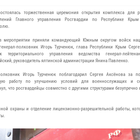
состоялась торжественная церемония открытия комплекса для 
елений Главного управления Росгвардии по Республике Крым
олю.
 в мероприятии приняли командующий Южным округом войск на
генерал-полковник Игорь Турченюк, глава Республики Крым Серге
ик территориального управления ведомства генерал-лейтена
йский, руководитель ялтинской администрации Янина Павленко.
-полковник Игорь Турченюк поблагодарил Сергея Аксёнова за п
ную работу по улучшению условий для военнослужащих и со
нул, что росгвардейцы совместно с другими структурами безупречн
ной охраны и отделение лицензионно-разрешительной работы, кот
ты.