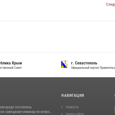
След
ублика Крым
г. Севастополь
рственный Совет
Официальный портал Правитель
И
НАВИГАЦИЯ
овгороде состоялось
Новости
ое совещание-семинар по вопро...
Карта сайта