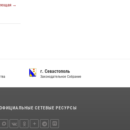
Подразделения вневедомственной охраны
ующая →
Росгвардии пресекли серию правонарушений
в Севастополе
15 июля 2026, 13:46
В крымской столице росгвардейцы
задержали подозреваемую в краже из
супермаркета
10 июля 2026, 15:10
г. Севастополь
ства
Законодательное Собрание
ОФИЦИАЛЬНЫЕ СЕТЕВЫЕ РЕСУРСЫ