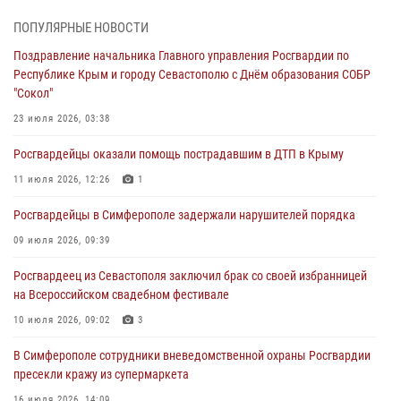
В Симферополе сотрудники Росгвардии задержали нетрезвого
мужчину
ПОПУЛЯРНЫЕ НОВОСТИ
04 августа 2026, 12:50
Поздравление начальника Главного управления Росгвардии по
Республике Крым и городу Севастополю с Днём образования СОБР
Росгвардия в Крыму и Севастополе задержала ряд
"Сокол"
правонарушителей
23 июля 2026, 03:38
03 августа 2026, 14:08
Росгвардейцы оказали помощь пострадавшим в ДТП в Крыму
В Симферополе росгвардейцы задержали гражданина,
подозреваемого в совершении серии краж
11 июля 2026, 12:26
1
31 июля 2026, 10:23
Росгвардейцы в Симферополе задержали нарушителей порядка
Росгвардейцы оперативно задержали нарушителя на охраняемом
09 июля 2026, 09:39
объекте в Севастополе
Росгвардеец из Севастополя заключил брак со своей избранницей
30 июля 2026, 12:13
на Всероссийском свадебном фестивале
10 июля 2026, 09:02
3
В Симферополе сотрудники вневедомственной охраны Росгвардии
пресекли кражу из супермаркета
16 июля 2026, 14:09