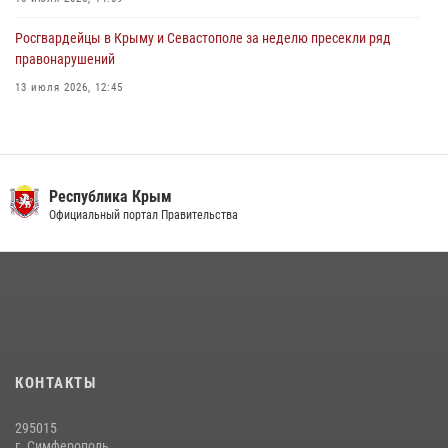
Росгвардейцы в Крыму и Севастополе за неделю пресекли ряд
правонарушений
13 июля 2026, 12:45
Росгвардия в Крыму и Севастополе задержала ряд
правонарушителей
03 августа 2026, 14:08
Республика Крым
Росгвардейцы Крыма и Севастополя отметили День Крещения Руси
Официальный портал Правительства
28 июля 2026, 14:18
4
В Ялте росгвардейцы задержали подозреваемого в краже
21 июля 2026, 13:18
Подразделения вневедомственной охраны Росгвардии пресекли
серию правонарушений в Севастополе
КОНТАКТЫ
15 июля 2026, 13:46
295015
г. Симферополь,