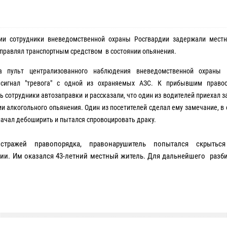
ии сотрудники вневедомственной охраны Росгвардии задержали местн
правлял транспортным средством в состоянии опьянения.
 пульт централизованного наблюдения вневедомственной охраны 
 сигнал "тревога" с одной из охраняемых АЗС. К прибывшим правоо
ь сотрудники автозаправки и рассказали, что один из водителей приехал 
ии алкогольного опьянения. Один из посетителей сделал ему замечание, в 
ачал дебоширить и пытался спровоцировать драку.
стражей правопорядка, правонарушитель попытался скрытьс
ии. Им оказался 43-летний местный житель. Для дальнейшего разби