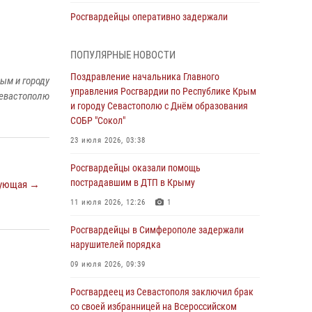
Росгвардейцы оперативно задержали
нарушителя на охраняемом объекте в
Севастополе
ПОПУЛЯРНЫЕ НОВОСТИ
30 июля 2026, 12:13
Поздравление начальника Главного
ым и городу
управления Росгвардии по Республике Крым
Росгвардейцы Севастополя пресекли
евастополю
и городу Севастополю с Днём образования
противоправные действия на охраняемом
СОБР "Сокол"
объекте
23 июля 2026, 03:38
29 июля 2026, 12:34
Росгвардейцы оказали помощь
Росгвардейцы Крыма и Севастополя
пострадавшим в ДТП в Крыму
ующая →
отметили День Крещения Руси
11 июля 2026, 12:26
1
28 июля 2026, 14:18
4
Росгвардейцы в Симферополе задержали
В Симферополе сотрудники Росгвардии
нарушителей порядка
задержали подозреваемого в краже из
гипермаркета
09 июля 2026, 09:39
24 июля 2026, 12:21
Росгвардеец из Севастополя заключил брак
со своей избранницей на Всероссийском
Поздравление начальника Главного