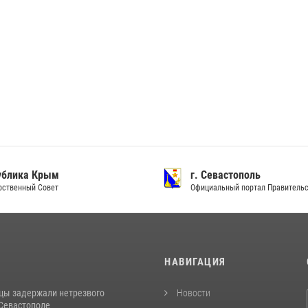
ублика Крым
г. Севастополь
рственный Совет
Официальный портал Правитель
И
НАВИГАЦИЯ
цы задержали нетрезвого
Новости
 Севастополе