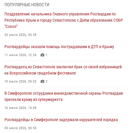
мужчину
ПОПУЛЯРНЫЕ НОВОСТИ
04 августа 2026, 12:50
Поздравление начальника Главного управления Росгвардии по
Республике Крым и городу Севастополю с Днём образования СОБР
Росгвардия в Крыму и Севастополе задержала ряд
"Сокол"
правонарушителей
23 июля 2026, 03:38
03 августа 2026, 14:08
Росгвардейцы оказали помощь пострадавшим в ДТП в Крыму
В Симферополе росгвардейцы задержали гражданина,
подозреваемого в совершении серии краж
11 июля 2026, 12:26
1
31 июля 2026, 10:23
Росгвардеец из Севастополя заключил брак со своей избранницей
на Всероссийском свадебном фестивале
Росгвардейцы оперативно задержали нарушителя на охраняемом
объекте в Севастополе
10 июля 2026, 09:02
3
30 июля 2026, 12:13
В Симферополе сотрудники вневедомственной охраны Росгвардии
пресекли кражу из супермаркета
16 июля 2026, 14:09
Росгвардейцы в Симферополе задержали нарушителей порядка
09 июля 2026, 09:39