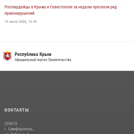
Росгвардейцы в Крыму и Севастополе за неделю пресекли ряд
правонарушений
13 июля 2026, 12:45
Росгвардия в Крыму и Севастополе задержала ряд
правонарушителей
03 августа 2026, 14:08
Республика Крым
В Ялте росгвардейцы задержали подозреваемого в краже
Официальный портал Правительства
21 июля 2026, 13:18
Подразделения вневедомственной охраны Росгвардии пресекли
серию правонарушений в Севастополе
15 июля 2026, 13:46
В крымской столице росгвардейцы задержали подозреваемую в
КОНТАКТЫ
краже из супермаркета
10 июля 2026, 15:10
295015
г. Симферополь,