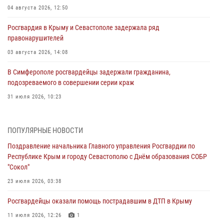
04 августа 2026, 12:50
Росгвардия в Крыму и Севастополе задержала ряд
правонарушителей
03 августа 2026, 14:08
В Симферополе росгвардейцы задержали гражданина,
подозреваемого в совершении серии краж
31 июля 2026, 10:23
Росгвардейцы оперативно задержали нарушителя на охраняемом
объекте в Севастополе
ПОПУЛЯРНЫЕ НОВОСТИ
30 июля 2026, 12:13
Поздравление начальника Главного управления Росгвардии по
Республике Крым и городу Севастополю с Днём образования СОБР
Росгвардейцы Севастополя пресекли противоправные действия на
"Сокол"
охраняемом объекте
23 июля 2026, 03:38
29 июля 2026, 12:34
Росгвардейцы оказали помощь пострадавшим в ДТП в Крыму
Росгвардейцы Крыма и Севастополя отметили День Крещения Руси
11 июля 2026, 12:26
1
28 июля 2026, 14:18
4