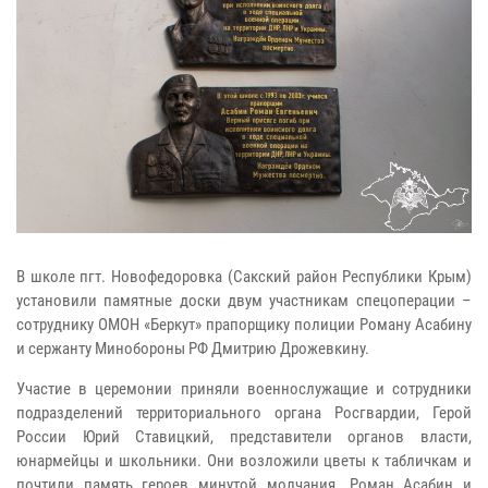
В школе пгт. Новофедоровка (Сакский район Республики Крым)
установили памятные доски двум участникам спецоперации –
сотруднику ОМОН «Беркут» прапорщику полиции Роману Асабину
и сержанту Минобороны РФ Дмитрию Дрожевкину.
Участие в церемонии приняли военнослужащие и сотрудники
подразделений территориального органа Росгвардии, Герой
России Юрий Ставицкий, представители органов власти,
юнармейцы и школьники. Они возложили цветы к табличкам и
почтили память героев минутой молчания. Роман Асабин и