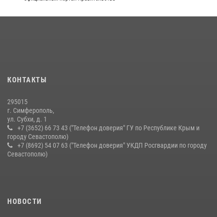
03 августа 2026, 14:08
Подразделения вневедомственной охраны Росгвардии пресекли
серию правонарушений в Севастополе
15 июля 2026, 13:46
В крымской столице росгвардейцы задержали подозреваемую в
КОНТАКТЫ
краже из супермаркета
10 июля 2026, 15:10
295015
г. Симферополь,
ул. Субхи, д. 1
+7 (3652) 66 73 43 ("Телефон доверия" ГУ по Республике Крым и
городу Севастополю)
+7 (8692) 54 07 63 ("Телефон доверия" УКДП Росгвардии по городу
Севастополю)
НОВОСТИ