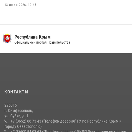
13 июля 2026, 12:45
Росгвардия в Крыму и Севастополе задержала ряд
правонарушителей
03 августа 2026, 14:08
Республика Крым
В Ялте росгвардейцы задержали подозреваемого в краже
Официальный портал Правительства
21 июля 2026, 13:18
Подразделения вневедомственной охраны Росгвардии пресекли
серию правонарушений в Севастополе
15 июля 2026, 13:46
В крымской столице росгвардейцы задержали подозреваемую в
КОНТАКТЫ
краже из супермаркета
10 июля 2026, 15:10
295015
г. Симферополь,
ул. Субхи, д. 1
+7 (3652) 66 73 43 ("Телефон доверия" ГУ по Республике Крым и
городу Севастополю)
+7 (8692) 54 07 63 ("Телефон доверия" УКДП Росгвардии по городу