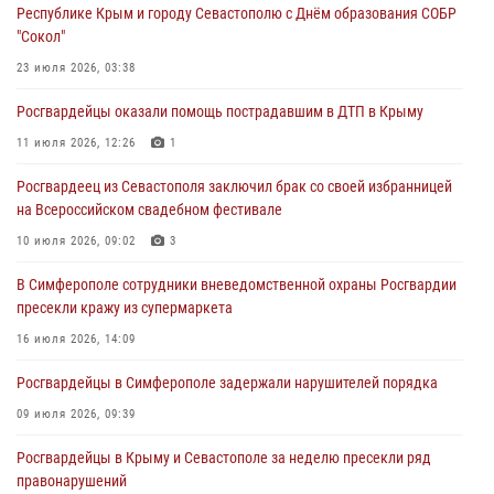
Республике Крым и городу Севастополю с Днём образования СОБР
Росгвардия в Крыму и Севастополе задержала ряд
"Сокол"
правонарушителей
23 июля 2026, 03:38
03 августа 2026, 14:08
Росгвардейцы оказали помощь пострадавшим в ДТП в Крыму
В Симферополе росгвардейцы задержали гражданина,
подозреваемого в совершении серии краж
11 июля 2026, 12:26
1
31 июля 2026, 10:23
Росгвардеец из Севастополя заключил брак со своей избранницей
на Всероссийском свадебном фестивале
Росгвардейцы оперативно задержали нарушителя на охраняемом
объекте в Севастополе
10 июля 2026, 09:02
3
30 июля 2026, 12:13
В Симферополе сотрудники вневедомственной охраны Росгвардии
пресекли кражу из супермаркета
16 июля 2026, 14:09
Росгвардейцы в Симферополе задержали нарушителей порядка
09 июля 2026, 09:39
Росгвардейцы в Крыму и Севастополе за неделю пресекли ряд
правонарушений