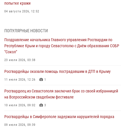
попытке кражи
04 августа 2026, 12:52
В Симферополе сотрудники Росгвардии задержали нетрезвого
мужчину
ПОПУЛЯРНЫЕ НОВОСТИ
04 августа 2026, 12:50
Поздравление начальника Главного управления Росгвардии по
Республике Крым и городу Севастополю с Днём образования СОБР
Росгвардия в Крыму и Севастополе задержала ряд
"Сокол"
правонарушителей
23 июля 2026, 03:38
03 августа 2026, 14:08
Росгвардейцы оказали помощь пострадавшим в ДТП в Крыму
В Симферополе росгвардейцы задержали гражданина,
подозреваемого в совершении серии краж
11 июля 2026, 12:26
1
31 июля 2026, 10:23
Росгвардеец из Севастополя заключил брак со своей избранницей
на Всероссийском свадебном фестивале
Росгвардейцы оперативно задержали нарушителя на охраняемом
объекте в Севастополе
10 июля 2026, 09:02
3
30 июля 2026, 12:13
Росгвардейцы в Симферополе задержали нарушителей порядка
09 июля 2026, 09:39