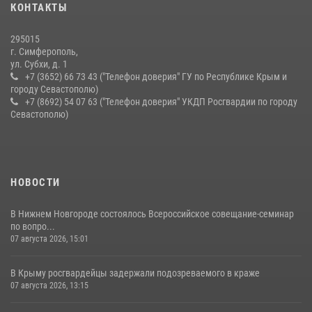
В крымской столице росгвардейцы задержали подозреваемую в
КОНТАКТЫ
краже из супермаркета
10 июля 2026, 15:10
295015
г. Симферополь,
ул. Субхи, д. 1
+7 (3652) 66 73 43 ("Телефон доверия" ГУ по Республике Крым и
городу Севастополю)
+7 (8692) 54 07 63 ("Телефон доверия" УКДП Росгвардии по городу
Севастополю)
НОВОСТИ
В Нижнем Новгороде состоялось Всероссийское совещание-семинар
по вопро...
07 августа 2026, 15:01
В Крыму росгвардейцы задержали подозреваемого в краже
07 августа 2026, 13:15