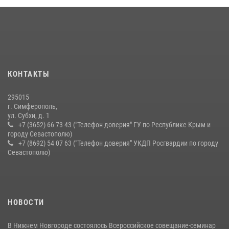
21 июля 2026, 13:18
Подразделения вневедомственной охраны Росгвардии пресекли
серию правонарушений в Севастополе
15 июля 2026, 13:46
В крымской столице росгвардейцы задержали подозреваемую в
КОНТАКТЫ
краже из супермаркета
10 июля 2026, 15:10
295015
г. Симферополь,
ул. Субхи, д. 1
+7 (3652) 66 73 43 ("Телефон доверия" ГУ по Республике Крым и
городу Севастополю)
+7 (8692) 54 07 63 ("Телефон доверия" УКДП Росгвардии по городу
Севастополю)
НОВОСТИ
В Нижнем Новгороде состоялось Всероссийское совещание-семинар