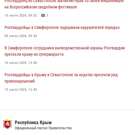
Росгвардеец из Севастополя заключил брак со своей избранницей
на Всероссийском свадебном фестивале
Росгвардейцы оперативно задержали нарушителя на охраняемом
объекте в Севастополе
10 июля 2026, 09:02
3
30 июля 2026, 12:13
Росгвардейцы в Симферополе задержали нарушителей порядка
09 июля 2026, 09:39
В Симферополе сотрудники вневедомственной охраны Росгвардии
пресекли кражу из супермаркета
16 июля 2026, 14:09
Росгвардейцы в Крыму и Севастополе за неделю пресекли ряд
правонарушений
13 июля 2026, 12:45
Росгвардия в Крыму и Севастополе задержала ряд
правонарушителей
03 августа 2026, 14:08
Республика Крым
В Ялте росгвардейцы задержали подозреваемого в краже
Официальный портал Правительства