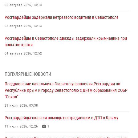
06 августа 2026, 13:13
Росгвардейцы задержали нетрезвого водителя в Севастополе
05 августа 2026, 13:13
Росгвардейцы в Севастополе дважды задержали крымчанина при
попытке кражи
04 августа 2026, 12:52
В Симферополе сотрудники Росгвардии задержали нетрезвого
мужчину
ПОПУЛЯРНЫЕ НОВОСТИ
04 августа 2026, 12:50
Поздравление начальника Главного управления Росгвардии по
Республике Крым и городу Севастополю с Днём образования СОБР
Росгвардия в Крыму и Севастополе задержала ряд
"Сокол"
правонарушителей
23 июля 2026, 03:38
03 августа 2026, 14:08
Росгвардейцы оказали помощь пострадавшим в ДТП в Крыму
В Симферополе росгвардейцы задержали гражданина,
подозреваемого в совершении серии краж
11 июля 2026, 12:26
1
31 июля 2026, 10:23