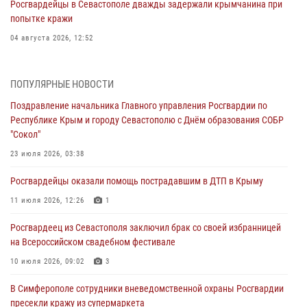
Росгвардейцы в Севастополе дважды задержали крымчанина при
попытке кражи
04 августа 2026, 12:52
В Симферополе сотрудники Росгвардии задержали нетрезвого
мужчину
ПОПУЛЯРНЫЕ НОВОСТИ
04 августа 2026, 12:50
Поздравление начальника Главного управления Росгвардии по
Республике Крым и городу Севастополю с Днём образования СОБР
Росгвардия в Крыму и Севастополе задержала ряд
"Сокол"
правонарушителей
23 июля 2026, 03:38
03 августа 2026, 14:08
Росгвардейцы оказали помощь пострадавшим в ДТП в Крыму
В Симферополе росгвардейцы задержали гражданина,
подозреваемого в совершении серии краж
11 июля 2026, 12:26
1
31 июля 2026, 10:23
Росгвардеец из Севастополя заключил брак со своей избранницей
на Всероссийском свадебном фестивале
Росгвардейцы оперативно задержали нарушителя на охраняемом
объекте в Севастополе
10 июля 2026, 09:02
3
30 июля 2026, 12:13
В Симферополе сотрудники вневедомственной охраны Росгвардии
пресекли кражу из супермаркета