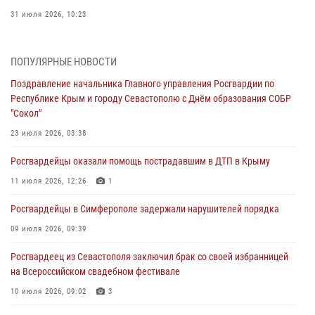
31 июля 2026, 10:23
Росгвардейцы оперативно задержали нарушителя на охраняемом
объекте в Севастополе
ПОПУЛЯРНЫЕ НОВОСТИ
30 июля 2026, 12:13
Поздравление начальника Главного управления Росгвардии по
Республике Крым и городу Севастополю с Днём образования СОБР
Росгвардейцы Севастополя пресекли противоправные действия на
"Сокол"
охраняемом объекте
23 июля 2026, 03:38
29 июля 2026, 12:34
Росгвардейцы оказали помощь пострадавшим в ДТП в Крыму
Росгвардейцы Крыма и Севастополя отметили День Крещения Руси
11 июля 2026, 12:26
1
28 июля 2026, 14:18
4
Росгвардейцы в Симферополе задержали нарушителей порядка
В Симферополе сотрудники Росгвардии задержали подозреваемого
в краже из гипермаркета
09 июля 2026, 09:39
24 июля 2026, 12:21
Росгвардеец из Севастополя заключил брак со своей избранницей
на Всероссийском свадебном фестивале
10 июля 2026, 09:02
3