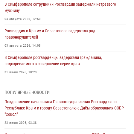
В Симферополе сотрудники Росгвардии задержали нетрезвого
мужчину
04 августа 2026, 12:50
Росгвардия в Крыму и Севастополе задержала ряд
правонарушителей
03 августа 2026, 14:08
В Симферополе росгвардейцы задержали гражданина,
подозреваемого в совершении серии краж
31 июля 2026, 10:23
Росгвардейцы оперативно задержали нарушителя на охраняемом
объекте в Севастополе
ПОПУЛЯРНЫЕ НОВОСТИ
30 июля 2026, 12:13
Поздравление начальника Главного управления Росгвардии по
Республике Крым и городу Севастополю с Днём образования СОБР
Росгвардейцы Севастополя пресекли противоправные действия на
"Сокол"
охраняемом объекте
23 июля 2026, 03:38
29 июля 2026, 12:34