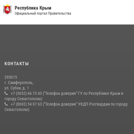
03 августа 2026, 14:08
Республика Крым
В Ялте росгвардейцы задержали подозреваемого в краже
Официальный портал Правительства
21 июля 2026, 13:18
Подразделения вневедомственной охраны Росгвардии пресекли
серию правонарушений в Севастополе
15 июля 2026, 13:46
В крымской столице росгвардейцы задержали подозреваемую в
КОНТАКТЫ
краже из супермаркета
10 июля 2026, 15:10
295015
г. Симферополь,
ул. Субхи, д. 1
+7 (3652) 66 73 43 ("Телефон доверия" ГУ по Республике Крым и
городу Севастополю)
+7 (8692) 54 07 63 ("Телефон доверия" УКДП Росгвардии по городу
Севастополю)