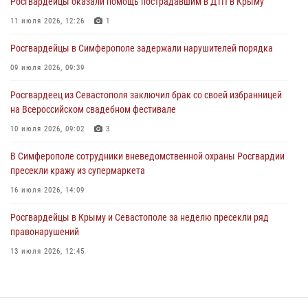
Росгвардейцы оказали помощь пострадавшим в ДТП в Крыму
Росгвардейцы Крыма и Севастополя отметили День Крещения Руси
11 июля 2026, 12:26
1
28 июля 2026, 14:18
4
Росгвардейцы в Симферополе задержали нарушителей порядка
В Симферополе сотрудники Росгвардии задержали подозреваемого
в краже из гипермаркета
09 июля 2026, 09:39
24 июля 2026, 12:21
Росгвардеец из Севастополя заключил брак со своей избранницей
на Всероссийском свадебном фестивале
10 июля 2026, 09:02
3
В Симферополе сотрудники вневедомственной охраны Росгвардии
пресекли кражу из супермаркета
16 июля 2026, 14:09
Росгвардейцы в Крыму и Севастополе за неделю пресекли ряд
правонарушений
13 июля 2026, 12:45
Росгвардия в Крыму и Севастополе задержала ряд
правонарушителей