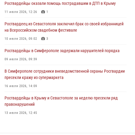
Росгвардейцы оказали помощь пострадавшим в ДТП в Крыму
В Симферополе росгвардейцы задержали гражданина,
подозреваемого в совершении серии краж
11 июля 2026, 12:26
1
31 июля 2026, 10:23
Росгвардеец из Севастополя заключил брак со своей избранницей
на Всероссийском свадебном фестивале
Росгвардейцы оперативно задержали нарушителя на охраняемом
объекте в Севастополе
10 июля 2026, 09:02
3
30 июля 2026, 12:13
Росгвардейцы в Симферополе задержали нарушителей порядка
09 июля 2026, 09:39
В Симферополе сотрудники вневедомственной охраны Росгвардии
пресекли кражу из супермаркета
16 июля 2026, 14:09
Росгвардейцы в Крыму и Севастополе за неделю пресекли ряд
правонарушений
13 июля 2026, 12:45
Росгвардия в Крыму и Севастополе задержала ряд
правонарушителей