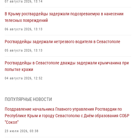
07 августа 2026, 13:14
В Крыму росгвардейцы задержали подозреваемую в нанесении
телесных повреждений
06 августа 2026, 13:13
Росгвардейцы задержали нетрезвого водителя в Севастополе
05 августа 2026, 13:13
Росгвардейцы в Севастополе дважды задержали крымчанина при
попытке кражи
04 августа 2026, 12:52
В Симферополе сотрудники Росгвардии задержали нетрезвого
мужчину
ПОПУЛЯРНЫЕ НОВОСТИ
04 августа 2026, 12:50
Поздравление начальника Главного управления Росгвардии по
Республике Крым и городу Севастополю с Днём образования СОБР
Росгвардия в Крыму и Севастополе задержала ряд
"Сокол"
правонарушителей
23 июля 2026, 03:38
03 августа 2026, 14:08