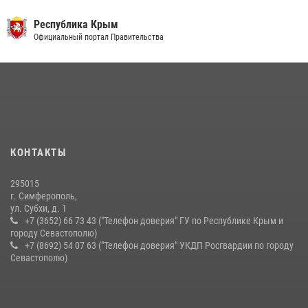
03 августа 2026, 14:08
Республика Крым
В Ялте росгвардейцы задержали подозреваемого в краже
Официальный портал Правительства
21 июля 2026, 13:18
Росгвардейцы Крыма и Севастополя отметили День Крещения Руси
28 июля 2026, 14:18
4
Подразделения вневедомственной охраны Росгвардии пресекли
серию правонарушений в Севастополе
КОНТАКТЫ
15 июля 2026, 13:46
295015
г. Симферополь,
ул. Субхи, д. 1
+7 (3652) 66 73 43 ("Телефон доверия" ГУ по Республике Крым и
городу Севастополю)
+7 (8692) 54 07 63 ("Телефон доверия" УКДП Росгвардии по городу
Севастополю)