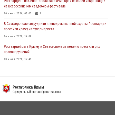
Росгвардеец из Севастополя заключил брак со своей избранницей
30 июля 2026, 12:13
на Всероссийском свадебном фестивале
10 июля 2026, 09:02
3
В Симферополе сотрудники вневедомственной охраны Росгвардии
пресекли кражу из супермаркета
16 июля 2026, 14:09
Росгвардейцы в Крыму и Севастополе за неделю пресекли ряд
правонарушений
13 июля 2026, 12:45
Росгвардия в Крыму и Севастополе задержала ряд
правонарушителей
03 августа 2026, 14:08
Республика Крым
Росгвардейцы Крыма и Севастополя отметили День Крещения Руси
Официальный портал Правительства
28 июля 2026, 14:18
4
В Ялте росгвардейцы задержали подозреваемого в краже