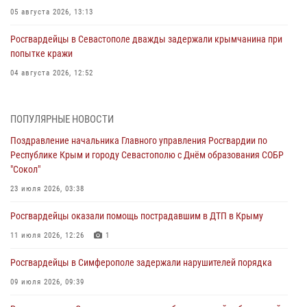
05 августа 2026, 13:13
Росгвардейцы в Севастополе дважды задержали крымчанина при
попытке кражи
04 августа 2026, 12:52
В Симферополе сотрудники Росгвардии задержали нетрезвого
мужчину
ПОПУЛЯРНЫЕ НОВОСТИ
04 августа 2026, 12:50
Поздравление начальника Главного управления Росгвардии по
Республике Крым и городу Севастополю с Днём образования СОБР
Росгвардия в Крыму и Севастополе задержала ряд
"Сокол"
правонарушителей
23 июля 2026, 03:38
03 августа 2026, 14:08
Росгвардейцы оказали помощь пострадавшим в ДТП в Крыму
В Симферополе росгвардейцы задержали гражданина,
подозреваемого в совершении серии краж
11 июля 2026, 12:26
1
31 июля 2026, 10:23
Росгвардейцы в Симферополе задержали нарушителей порядка
Росгвардейцы оперативно задержали нарушителя на охраняемом
09 июля 2026, 09:39
объекте в Севастополе