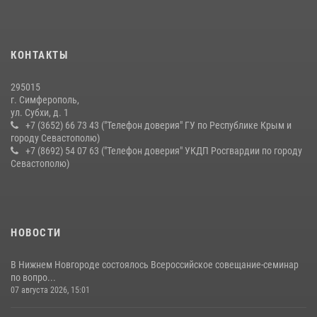
21 июля 2026, 13:18
Подразделения вневедомственной охраны Росгвардии пресекли
серию правонарушений в Севастополе
КОНТАКТЫ
15 июля 2026, 13:46
295015
г. Симферополь,
ул. Субхи, д. 1
+7 (3652) 66 73 43 ("Телефон доверия" ГУ по Республике Крым и
городу Севастополю)
+7 (8692) 54 07 63 ("Телефон доверия" УКДП Росгвардии по городу
Севастополю)
НОВОСТИ
В Нижнем Новгороде состоялось Всероссийское совещание-семинар
по вопро...
07 августа 2026, 15:01