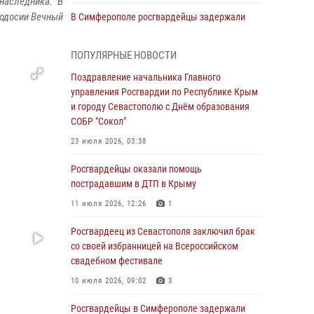
 наследника.
В
еодосии
Вечный
В Симферополе росгвардейцы задержали
гражданина, подозреваемого в совершении
серии краж
ПОПУЛЯРНЫЕ НОВОСТИ
31 июля 2026, 10:23
Поздравление начальника Главного
управления Росгвардии по Республике Крым
Росгвардейцы оперативно задержали
и городу Севастополю с Днём образования
нарушителя на охраняемом объекте в
СОБР "Сокол"
Севастополе
23 июля 2026, 03:38
30 июля 2026, 12:13
Росгвардейцы оказали помощь
Росгвардейцы Севастополя пресекли
пострадавшим в ДТП в Крыму
противоправные действия на охраняемом
объекте
11 июля 2026, 12:26
1
29 июля 2026, 12:34
Росгвардеец из Севастополя заключил брак
со своей избранницей на Всероссийском
Росгвардейцы Крыма и Севастополя
свадебном фестивале
отметили День Крещения Руси
10 июля 2026, 09:02
3
28 июля 2026, 14:18
4
Росгвардейцы в Симферополе задержали
В Симферополе сотрудники Росгвардии