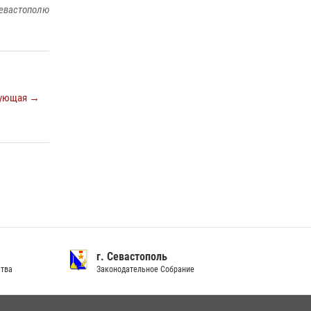
Подразделения вневедомственной охраны
евастополю
Росгвардии пресекли серию правонарушений
в Севастополе
15 июля 2026, 13:46
В крымской столице росгвардейцы
ующая →
задержали подозреваемую в краже из
супермаркета
10 июля 2026, 15:10
г. Севастополь
ства
Законодательное Собрание