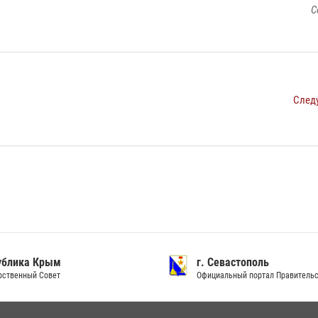
С
След
ублика Крым
г. Севастополь
рственный Совет
Официальный портал Правитель