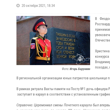
20 октября 2021, 18:34
В Феодо
Росгвард
принимае
увековеч
Отечеств
Христина
конкурса
Владимир
походах,
Фото:
Игорь Барункин
В региональной организации юных патриотов школьнице п
В рамках ритуала Вахты-памяти на Посту №1 дочь офицера
заступает в караул в соответствии с установленным графи
Справочно: Церемониал смены Почетного караула был впервы