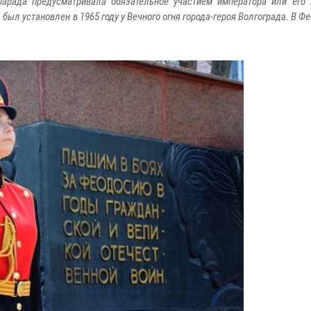
парада предусматривала обязательное участием императора или его
ыл установлен в 1965 году у Вечного огня города-героя Волгограда. В Ф