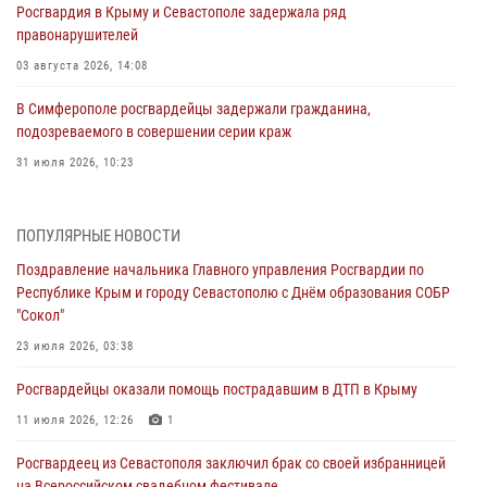
Росгвардия в Крыму и Севастополе задержала ряд
правонарушителей
03 августа 2026, 14:08
В Симферополе росгвардейцы задержали гражданина,
подозреваемого в совершении серии краж
31 июля 2026, 10:23
Росгвардейцы оперативно задержали нарушителя на охраняемом
объекте в Севастополе
ПОПУЛЯРНЫЕ НОВОСТИ
30 июля 2026, 12:13
Поздравление начальника Главного управления Росгвардии по
Республике Крым и городу Севастополю с Днём образования СОБР
Росгвардейцы Севастополя пресекли противоправные действия на
"Сокол"
охраняемом объекте
23 июля 2026, 03:38
29 июля 2026, 12:34
Росгвардейцы оказали помощь пострадавшим в ДТП в Крыму
Росгвардейцы Крыма и Севастополя отметили День Крещения Руси
11 июля 2026, 12:26
1
28 июля 2026, 14:18
4
Росгвардеец из Севастополя заключил брак со своей избранницей
В Симферополе сотрудники Росгвардии задержали подозреваемого
на Всероссийском свадебном фестивале