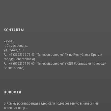
Подразделения вневедомственной охраны Росгвардии пресекли
серию правонарушений в Севастополе
15 июля 2026, 13:46
В крымской столице росгвардейцы задержали подозреваемую в
КОНТАКТЫ
краже из супермаркета
10 июля 2026, 15:10
295015
г. Симферополь,
ул. Субхи, д. 1
+7 (3652) 66 73 43 ("Телефон доверия" ГУ по Республике Крым и
городу Севастополю)
+7 (8692) 54 07 63 ("Телефон доверия" УКДП Росгвардии по городу
Севастополю)
НОВОСТИ
В Крыму росгвардейцы задержали подозреваемую в нанесении
телесных повр...