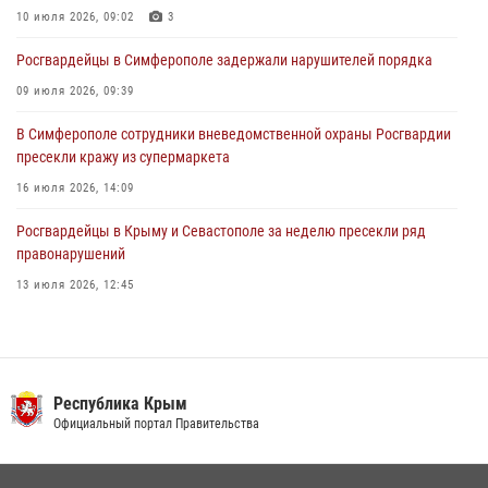
объекте в Севастополе
10 июля 2026, 09:02
3
30 июля 2026, 12:13
Росгвардейцы в Симферополе задержали нарушителей порядка
09 июля 2026, 09:39
В Симферополе сотрудники вневедомственной охраны Росгвардии
пресекли кражу из супермаркета
16 июля 2026, 14:09
Росгвардейцы в Крыму и Севастополе за неделю пресекли ряд
правонарушений
13 июля 2026, 12:45
Росгвардия в Крыму и Севастополе задержала ряд
правонарушителей
03 августа 2026, 14:08
Республика Крым
В Ялте росгвардейцы задержали подозреваемого в краже
Официальный портал Правительства
21 июля 2026, 13:18