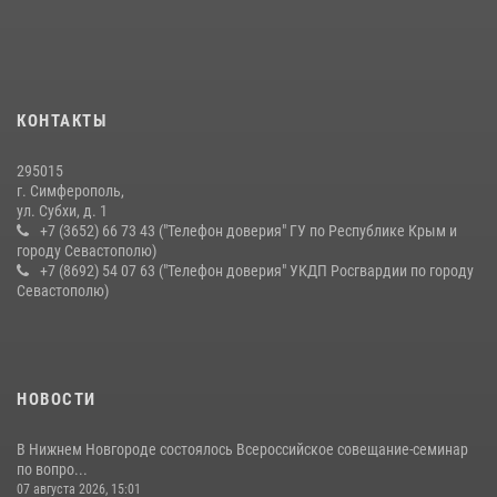
Подразделения вневедомственной охраны Росгвардии пресекли
серию правонарушений в Севастополе
15 июля 2026, 13:46
В крымской столице росгвардейцы задержали подозреваемую в
КОНТАКТЫ
краже из супермаркета
10 июля 2026, 15:10
295015
г. Симферополь,
ул. Субхи, д. 1
+7 (3652) 66 73 43 ("Телефон доверия" ГУ по Республике Крым и
городу Севастополю)
+7 (8692) 54 07 63 ("Телефон доверия" УКДП Росгвардии по городу
Севастополю)
НОВОСТИ
В Нижнем Новгороде состоялось Всероссийское совещание-семинар
по вопро...
07 августа 2026, 15:01