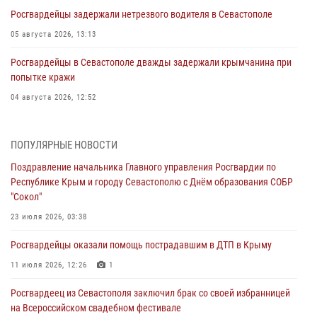
Росгвардейцы задержали нетрезвого водителя в Севастополе
05 августа 2026, 13:13
Росгвардейцы в Севастополе дважды задержали крымчанина при
попытке кражи
04 августа 2026, 12:52
В Симферополе сотрудники Росгвардии задержали нетрезвого
мужчину
ПОПУЛЯРНЫЕ НОВОСТИ
04 августа 2026, 12:50
Поздравление начальника Главного управления Росгвардии по
Республике Крым и городу Севастополю с Днём образования СОБР
Росгвардия в Крыму и Севастополе задержала ряд
"Сокол"
правонарушителей
23 июля 2026, 03:38
03 августа 2026, 14:08
Росгвардейцы оказали помощь пострадавшим в ДТП в Крыму
В Симферополе росгвардейцы задержали гражданина,
подозреваемого в совершении серии краж
11 июля 2026, 12:26
1
31 июля 2026, 10:23
Росгвардеец из Севастополя заключил брак со своей избранницей
на Всероссийском свадебном фестивале
Росгвардейцы оперативно задержали нарушителя на охраняемом