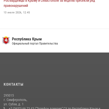
Росгвардейцы в Крыму и Севастополе за неделю пресекли ряд
правонарушений
13 июля 2026, 12:45
В Ялте росгвардейцы задержали подозреваемого в краже
21 июля 2026, 13:18
Росгвардия в Крыму и Севастополе задержала ряд
Республика Крым
правонарушителей
Официальный портал Правительства
03 августа 2026, 14:08
Подразделения вневедомственной охраны Росгвардии пресекли
серию правонарушений в Севастополе
15 июля 2026, 13:46
В крымской столице росгвардейцы задержали подозреваемую в
КОНТАКТЫ
краже из супермаркета
10 июля 2026, 15:10
295015
г. Симферополь,
ул. Субхи, д. 1
+7 (3652) 66 73 43 ("Телефон доверия" ГУ по Республике Крым и