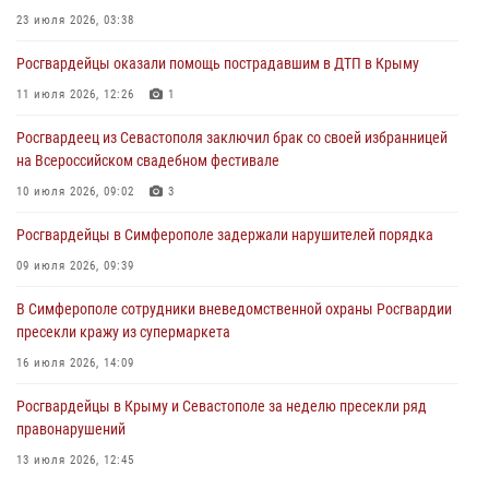
23 июля 2026, 03:38
03 августа 2026, 14:08
Росгвардейцы оказали помощь пострадавшим в ДТП в Крыму
В Симферополе росгвардейцы задержали гражданина,
подозреваемого в совершении серии краж
11 июля 2026, 12:26
1
31 июля 2026, 10:23
Росгвардеец из Севастополя заключил брак со своей избранницей
на Всероссийском свадебном фестивале
Росгвардейцы оперативно задержали нарушителя на охраняемом
объекте в Севастополе
10 июля 2026, 09:02
3
30 июля 2026, 12:13
Росгвардейцы в Симферополе задержали нарушителей порядка
09 июля 2026, 09:39
В Симферополе сотрудники вневедомственной охраны Росгвардии
пресекли кражу из супермаркета
16 июля 2026, 14:09
Росгвардейцы в Крыму и Севастополе за неделю пресекли ряд
правонарушений
13 июля 2026, 12:45