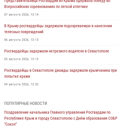
Представительница Росгвардии из Крыма одержала победу во
Всероссийских соревнованиях по легкой атлетике
07 августа 2026, 13:14
В Крыму росгвардейцы задержали подозреваемую в нанесении
телесных повреждений
06 августа 2026, 13:13
Росгвардейцы задержали нетрезвого водителя в Севастополе
05 августа 2026, 13:13
Росгвардейцы в Севастополе дважды задержали крымчанина при
попытке кражи
04 августа 2026, 12:52
В Симферополе сотрудники Росгвардии задержали нетрезвого
мужчину
ПОПУЛЯРНЫЕ НОВОСТИ
04 августа 2026, 12:50
Поздравление начальника Главного управления Росгвардии по
Республике Крым и городу Севастополю с Днём образования СОБР
Росгвардия в Крыму и Севастополе задержала ряд
"Сокол"
правонарушителей