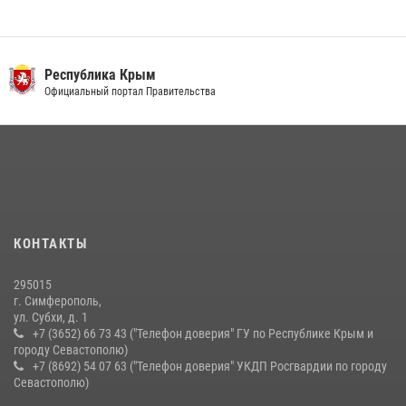
Росгвардия в Крыму и Севастополе задержала ряд
правонарушителей
03 августа 2026, 14:08
Республика Крым
В Ялте росгвардейцы задержали подозреваемого в краже
Официальный портал Правительства
21 июля 2026, 13:18
Подразделения вневедомственной охраны Росгвардии пресекли
серию правонарушений в Севастополе
15 июля 2026, 13:46
В крымской столице росгвардейцы задержали подозреваемую в
КОНТАКТЫ
краже из супермаркета
10 июля 2026, 15:10
295015
г. Симферополь,
ул. Субхи, д. 1
+7 (3652) 66 73 43 ("Телефон доверия" ГУ по Республике Крым и
городу Севастополю)
+7 (8692) 54 07 63 ("Телефон доверия" УКДП Росгвардии по городу
Севастополю)