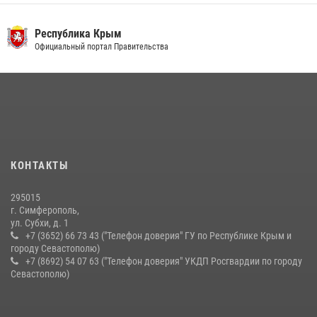
21 июля 2026, 13:18
Республика Крым
Росгвардейцы Крыма и Севастополя отметили День Крещения Руси
Официальный портал Правительства
28 июля 2026, 14:18
4
Подразделения вневедомственной охраны Росгвардии пресекли
серию правонарушений в Севастополе
15 июля 2026, 13:46
В крымской столице росгвардейцы задержали подозреваемую в
КОНТАКТЫ
краже из супермаркета
10 июля 2026, 15:10
295015
г. Симферополь,
ул. Субхи, д. 1
+7 (3652) 66 73 43 ("Телефон доверия" ГУ по Республике Крым и
городу Севастополю)
+7 (8692) 54 07 63 ("Телефон доверия" УКДП Росгвардии по городу
Севастополю)