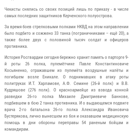
Чекисты снялись со своих позиций лишь по приказу - в числе
самых последних защитников Керченского полуострова.
За время боев стрелковыми полками НКВД на этом направлении
было подбито и сожжено 33 танка (пограничниками – ещё 20), а
также более двух с половиной тысяч солдат и офицеров
противника.
История Росгвардии сегодня бережно хранит память о парторге 9-
й роты 26 полка, пулемётчике Павле Константиновиче
Косьяненко, отражавшем из пулемёта воздушные налёты и
погибшем возле Еникале. О поднимавших в атаку роты
политруках И.Т. Харламове, А.Ф. Семине (26-й полк) и В.В.
Кудряшове (276 полк). О красноармейце из взвода конной
разведки 26-го полка Михаиле Дмитриевиче Баннове,
подбившем в бою 2 танка противника. И о выдающемся подвиге
врача 2-го батальона 26-го полка Александра Ивановича
Бустерякова, лично вынесшем из боя и оказавшем медицинскую
помощь в дни обороны переправы 54 раненым бойцам и
командирам.