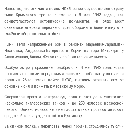
Известно, что эти части войск НКВД ранее осуществляли охрану
тыла Крымского фронта и только к 8 мая 1942 года , как
свидетельствуют исторические документы, «в ряде мест
оказались впереди переднего края обороны и были втянуты в
тяжёлые оборонительные бои».
Они вели напряжённые бои в районах Марьевка-Сараймин-
Ивановка, Андреевка-Багерово, в Керчи на горе Митридат, у
Аджимушкая, Баксы, Жуковки и за Ениикальские высоты.
Особую остроту сражение приобрело к 14 мая 1942 года, когда
противник своими передовыми частями повёл наступление на
позиции 26-го полка войск НКВД, пытаясь отрезать его от
основных сил и прижать к Азовскому морю.
Сдерживая врага и контратакуя, полк в этот день уничтожил
несколько гитлеровских танков и до 250 человек вражеской
пехоты. Однако ночью, не имея достаточных противотанковых
средств, был вынужден отойти к Булганаку.
За спиной полка, у переправы через пролив, сгрудились тысячи