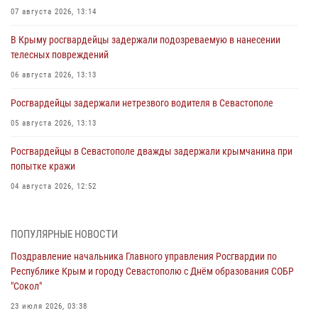
07 августа 2026, 13:14
В Крыму росгвардейцы задержали подозреваемую в нанесении
телесных повреждений
06 августа 2026, 13:13
Росгвардейцы задержали нетрезвого водителя в Севастополе
05 августа 2026, 13:13
Росгвардейцы в Севастополе дважды задержали крымчанина при
попытке кражи
04 августа 2026, 12:52
В Симферополе сотрудники Росгвардии задержали нетрезвого
мужчину
ПОПУЛЯРНЫЕ НОВОСТИ
04 августа 2026, 12:50
Поздравление начальника Главного управления Росгвардии по
Республике Крым и городу Севастополю с Днём образования СОБР
Росгвардия в Крыму и Севастополе задержала ряд
"Сокол"
правонарушителей
23 июля 2026, 03:38
03 августа 2026, 14:08