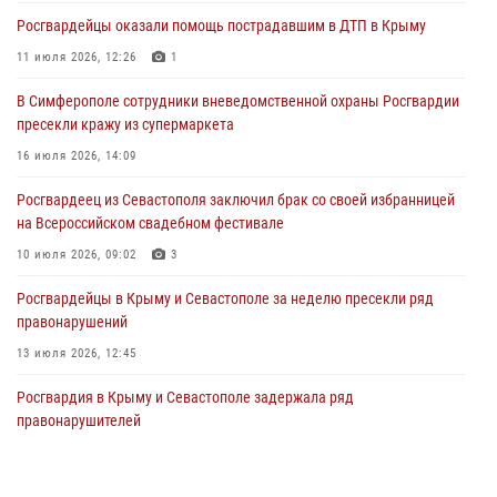
Росгвардейцы оказали помощь пострадавшим в ДТП в Крыму
В Симферополе росгвардейцы задержали гражданина,
подозреваемого в совершении серии краж
11 июля 2026, 12:26
1
31 июля 2026, 10:23
В Симферополе сотрудники вневедомственной охраны Росгвардии
пресекли кражу из супермаркета
Росгвардейцы оперативно задержали нарушителя на охраняемом
объекте в Севастополе
16 июля 2026, 14:09
30 июля 2026, 12:13
Росгвардеец из Севастополя заключил брак со своей избранницей
на Всероссийском свадебном фестивале
10 июля 2026, 09:02
3
Росгвардейцы в Крыму и Севастополе за неделю пресекли ряд
правонарушений
13 июля 2026, 12:45
Росгвардия в Крыму и Севастополе задержала ряд
правонарушителей
03 августа 2026, 14:08
В Ялте росгвардейцы задержали подозреваемого в краже