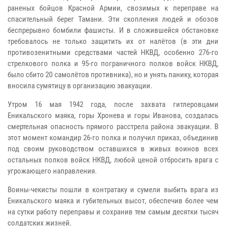
раненых бойцов Красной Армии, свозимых к переправе на
спасительный берег Тамани. Эти скопления людей и обозов
беспрерывно бомбили фашисты. И в сложившейся обстановке
требовалось не только защитить их от налётов (в эти дни
противозенитными средствами частей НКВД, особенно 276-го
стрелкового полка и 95-го пограничного полков войск НКВД,
было сбито 20 самолётов противника), но и унять панику, которая
вносила сумятицу в организацию эвакуации.
Утром 16 мая 1942 года, после захвата гитлеровцами
Еникальского маяка, горы Хронева и горы Иванова, создалась
смертельная опасность прямого расстрела района эвакуации. В
этот момент командир 26-го полка и получил приказ, объединив
под своим руководством оставшихся в живых воинов всех
остальных полков войск НКВД, любой ценой отбросить врага с
угрожающего направления.
Воины-чекисты пошли в контратаку и сумели выбить врага из
Еникальского маяка и губительных высот, обеспечив более чем
на сутки работу переправы и сохранив тем самым десятки тысяч
солдатских жизней.