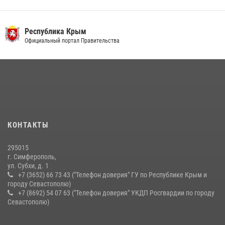
правонарушителей
03 августа 2026, 14:08
Республика Крым
В Ялте росгвардейцы задержали подозреваемого в краже
Официальный портал Правительства
21 июля 2026, 13:18
Росгвардейцы Крыма и Севастополя отметили День Крещения Руси
28 июля 2026, 14:18
4
Подразделения вневедомственной охраны Росгвардии пресекли
серию правонарушений в Севастополе
КОНТАКТЫ
15 июля 2026, 13:46
295015
г. Симферополь,
ул. Субхи, д. 1
+7 (3652) 66 73 43 ("Телефон доверия" ГУ по Республике Крым и
городу Севастополю)
+7 (8692) 54 07 63 ("Телефон доверия" УКДП Росгвардии по городу
Севастополю)