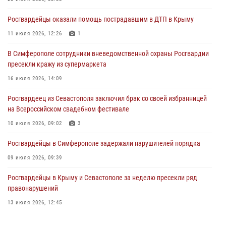
03 августа 2026, 14:08
Росгвардейцы оказали помощь пострадавшим в ДТП в Крыму
В Симферополе росгвардейцы задержали гражданина,
подозреваемого в совершении серии краж
11 июля 2026, 12:26
1
31 июля 2026, 10:23
В Симферополе сотрудники вневедомственной охраны Росгвардии
пресекли кражу из супермаркета
Росгвардейцы оперативно задержали нарушителя на охраняемом
объекте в Севастополе
16 июля 2026, 14:09
30 июля 2026, 12:13
Росгвардеец из Севастополя заключил брак со своей избранницей
на Всероссийском свадебном фестивале
10 июля 2026, 09:02
3
Росгвардейцы в Симферополе задержали нарушителей порядка
09 июля 2026, 09:39
Росгвардейцы в Крыму и Севастополе за неделю пресекли ряд
правонарушений
13 июля 2026, 12:45
Росгвардия в Крыму и Севастополе задержала ряд