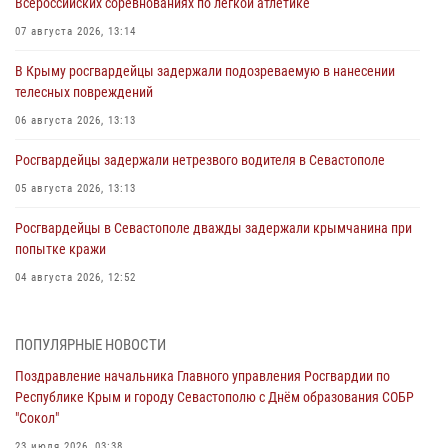
Всероссийских соревнованиях по легкой атлетике
07 августа 2026, 13:14
В Крыму росгвардейцы задержали подозреваемую в нанесении
телесных повреждений
06 августа 2026, 13:13
Росгвардейцы задержали нетрезвого водителя в Севастополе
05 августа 2026, 13:13
Росгвардейцы в Севастополе дважды задержали крымчанина при
попытке кражи
04 августа 2026, 12:52
В Симферополе сотрудники Росгвардии задержали нетрезвого
мужчину
ПОПУЛЯРНЫЕ НОВОСТИ
04 августа 2026, 12:50
Поздравление начальника Главного управления Росгвардии по
Республике Крым и городу Севастополю с Днём образования СОБР
Росгвардия в Крыму и Севастополе задержала ряд
"Сокол"
правонарушителей
23 июля 2026, 03:38